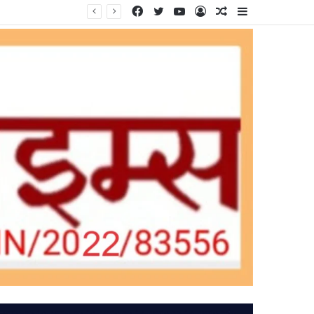
Facebook
Twitter
YouTube
Log
Random
Sidebar
In
Article