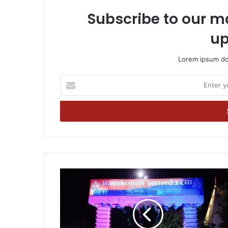
Subscribe to our ma
up
Lorem ipsum dol
Enter
your
Email
address