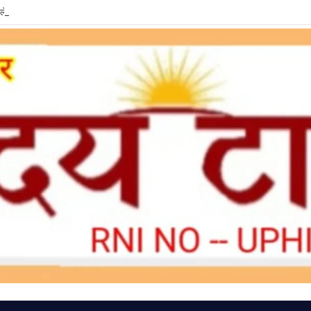
ें LPG e-KYC, वरना बुकिंग और सब्सिडी में हो सकती है दिक्कत