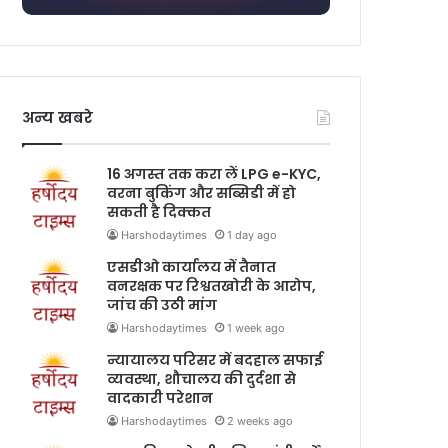
अन्य खबरे
16 अगस्त तक करा लें LPG e-KYC,
वरना बुकिंग और सब्सिडी में हो
सकती है दिक्कत
Harshodaytimes
1 day ago
एसडीओ कार्यालय में तैनात
वनरक्षक पर रिश्वतखोरी के आरोप,
जांच की उठी मांग
Harshodaytimes
1 week ago
न्यायालय परिसर में बदहाल सफाई
व्यवस्था, शौचालय की दुर्दशा से
वादकारी परेशान
Harshodaytimes
2 weeks ago