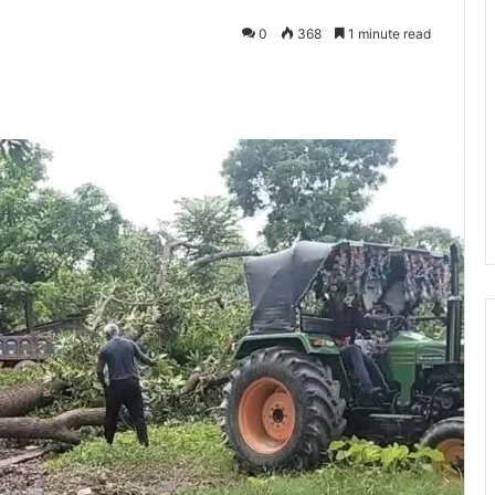
0
368
1 minute read