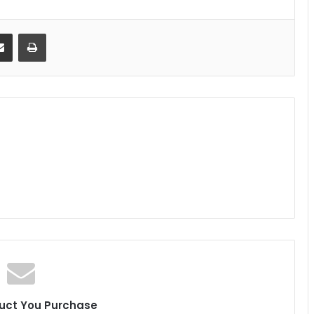
senger
Share via Email
Print
uct You Purchase