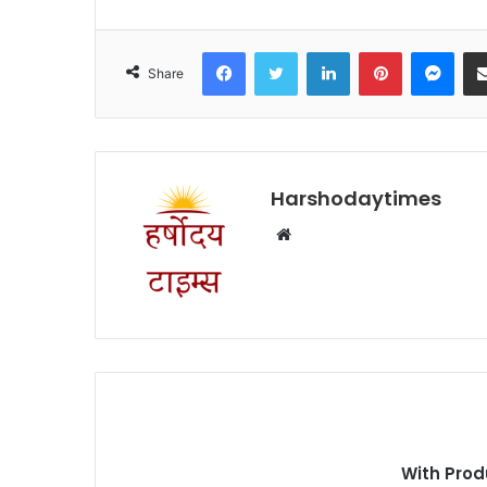
Facebook
Twitter
LinkedIn
Pinterest
Mes
Share
Harshodaytimes
Website
With Prod