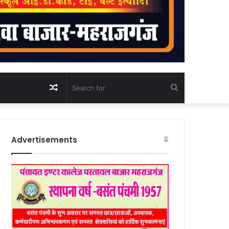
Random
Search
Article
for
Advertisements