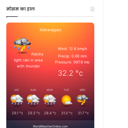
मोसम का हाल
Maharajganj
Wind: 12.6 kmph
Patchy
Precip: 0.66 mm
light rain in area
Pressure: 997.9 mb
with thunder
32.2
°c
SAT
SUN
MON
TUE
WED
29.1
°c
29.3
°c
28.4
°c
31.0
°c
31.7
°c
WorldWeatherOnline.com