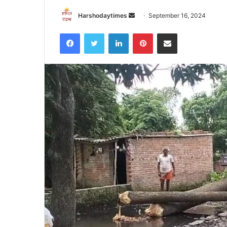
Send
Harshodaytimes
September 16, 2024
an
Facebook
Twitter
LinkedIn
Pinterest
Share via Email
email