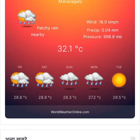
Maharajganj
Wind: 18.0 kmph
Patchy rain
Precip: 0.04 mm
nearby
Pressure: 998.8 mb
32.1
°c
FRI
SAT
SUN
MON
TUE
28.8
°c
28.9
°c
28.3
°c
27.2
°c
29.5
°c
WorldWeatherOnline.com
अन्य खबरे