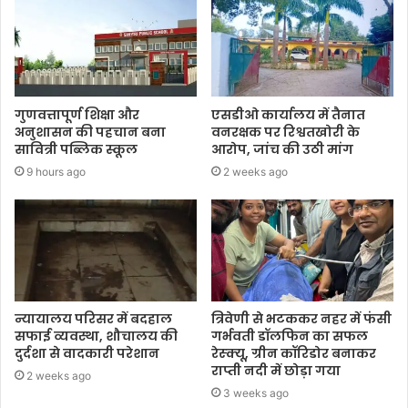
गुणवत्तापूर्ण शिक्षा और
एसडीओ कार्यालय में तैनात
अनुशासन की पहचान बना
वनरक्षक पर रिश्वतखोरी के
सावित्री पब्लिक स्कूल
आरोप, जांच की उठी मांग
9 hours ago
2 weeks ago
न्यायालय परिसर में बदहाल
त्रिवेणी से भटककर नहर में फंसी
सफाई व्यवस्था, शौचालय की
गर्भवती डॉलफिन का सफल
दुर्दशा से वादकारी परेशान
रेस्क्यू, ग्रीन कॉरिडोर बनाकर
राप्ती नदी में छोड़ा गया
2 weeks ago
3 weeks ago