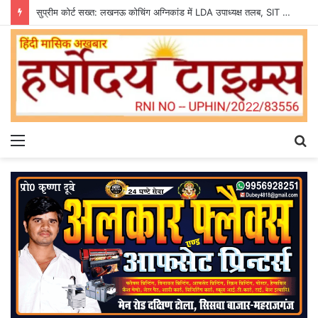
सुप्रीम कोर्ट सख्त: लखनऊ कोचिंग अग्निकांड में LDA उपाध्यक्ष तलब, SIT से मांगी सीलबंद रिपोर्ट
Menu
S
fo