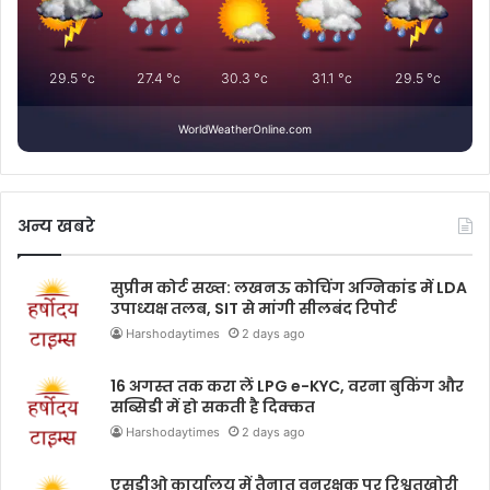
29.5
°c
27.4
°c
30.3
°c
31.1
°c
29.5
°c
WorldWeatherOnline.com
अन्य खबरे
सुप्रीम कोर्ट सख्त: लखनऊ कोचिंग अग्निकांड में LDA
उपाध्यक्ष तलब, SIT से मांगी सीलबंद रिपोर्ट
Harshodaytimes
2 days ago
16 अगस्त तक करा लें LPG e-KYC, वरना बुकिंग और
सब्सिडी में हो सकती है दिक्कत
Harshodaytimes
2 days ago
एसडीओ कार्यालय में तैनात वनरक्षक पर रिश्वतखोरी