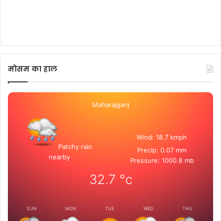
मोसम का हाल
Maharajganj
Wind: 18.7 kmph
Patchy rain
Precip: 0.07 mm
nearby
Pressure: 1000.8 mb
32.7
°c
SUN
MON
TUE
WED
THU