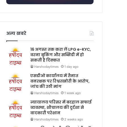
अन्य खबरे
16 अगस्त तक करा लें LPG e-KYC,
वरना बुकिंग और सब्सिडी में हो
सकती है दिक्कत
Harshodaytimes
1 day ago
एसडीओ कार्यालय में तैनात
वनरक्षक पर रिश्वतखोरी के आरोप,
जांच की उठी मांग
Harshodaytimes
1 week ago
न्यायालय परिसर में बदहाल सफाई
व्यवस्था, शौचालय की दुर्दशा से
वादकारी परेशान
Harshodaytimes
2 weeks ago