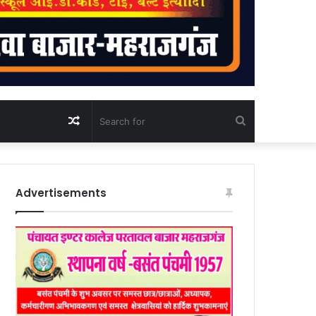
Random
Search
Article
for
Advertisements