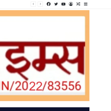
Facebook
Twitter
YouTube
Log
Random
Sidebar
In
Article