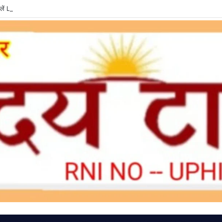
ें LPG e-KYC, वरना बुकिंग और सब्सिडी में हो सकती है दिक्कत