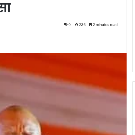
सा
0
236
2 minutes read