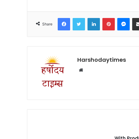
Facebook
Twitter
LinkedIn
Pinterest
Mes
Share
Harshodaytimes
Website
With Prod