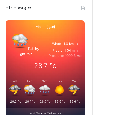
मोसम का हाल
Maharajganj
Wind: 11.9 kmph
Patchy
Precip: 1.04 mm
light rain
Pressure: 1000.3 mb
28.7
°c
SAT
SUN
MON
TUE
WED
29.3
°c
29.1
°c
26.5
°c
29.6
°c
29.6
°c
WorldWeatherOnline.com