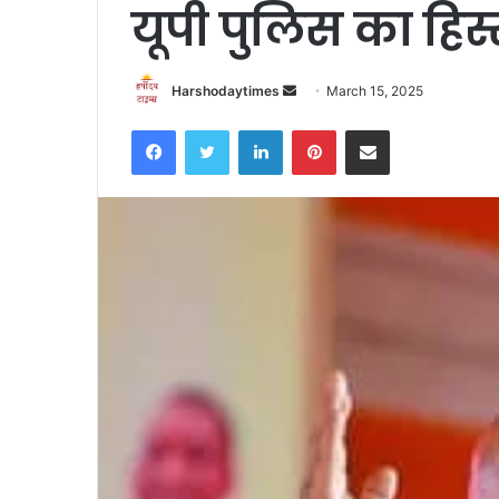
यूपी पुलिस का हिस्
Send
Harshodaytimes
March 15, 2025
an
Facebook
Twitter
LinkedIn
Pinterest
Share via Email
email