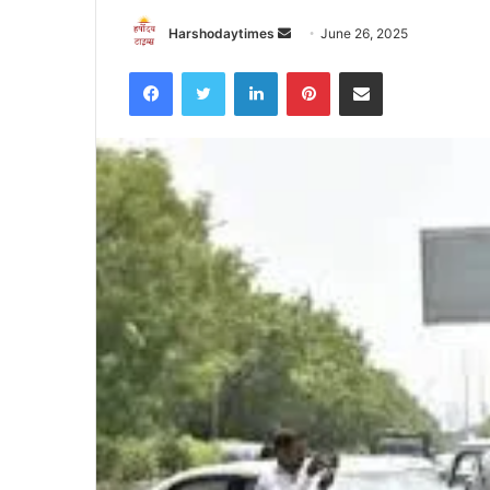
Send
Harshodaytimes
June 26, 2025
an
Facebook
Twitter
LinkedIn
Pinterest
Share via Email
email