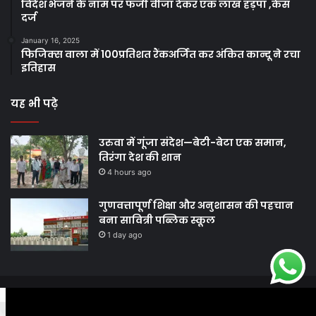
विदेश भेजने के नाम पर फर्जी वीजा देकर एक लाख हड़पा ,केस
दर्ज
January 16, 2025
फिजिक्स वाला में 100प्रतिशत रैंकअर्जित कर अंकित कान्दू ने रचा
इतिहास
यह भी पढ़े
उरुवा में गूंजा संदेश—बेटी-बेटा एक समान,
तिरंगा देश की शान
4 hours ago
गुणवत्तापूर्ण शिक्षा और अनुशासन की पहचान
बना सावित्री पब्लिक स्कूल
1 day ago
© Copyright 2026, All Rights Reserved |
Harshodaytimes
|
Facebook
Twitter
WhatsApp
Telegram
Viber