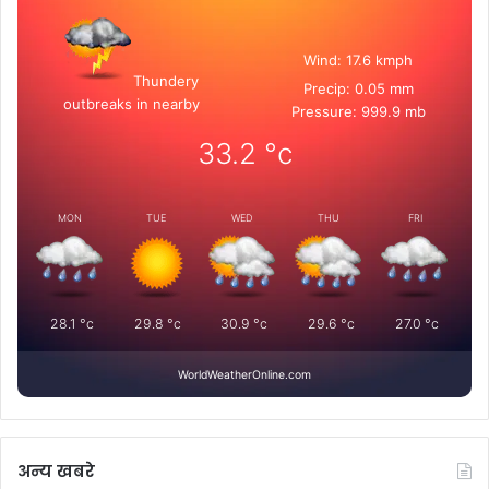
Wind: 17.6 kmph
Thundery
Precip: 0.05 mm
outbreaks in nearby
Pressure: 999.9 mb
33.2
°c
MON
TUE
WED
THU
FRI
28.1
°c
29.8
°c
30.9
°c
29.6
°c
27.0
°c
WorldWeatherOnline.com
अन्य खबरे