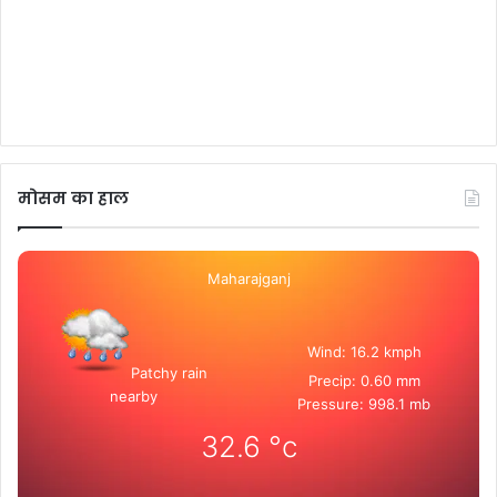
मोसम का हाल
Maharajganj
Wind: 16.2 kmph
Patchy rain
Precip: 0.60 mm
nearby
Pressure: 998.1 mb
32.6
°c