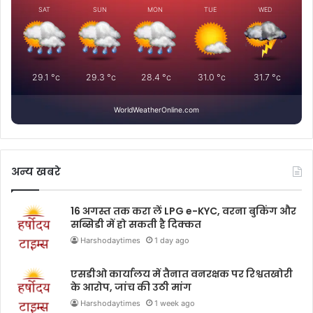
SAT
SUN
MON
TUE
WED
29.1
°c
29.3
°c
28.4
°c
31.0
°c
31.7
°c
WorldWeatherOnline.com
अन्य खबरे
16 अगस्त तक करा लें LPG e-KYC, वरना बुकिंग और
सब्सिडी में हो सकती है दिक्कत
Harshodaytimes
1 day ago
एसडीओ कार्यालय में तैनात वनरक्षक पर रिश्वतखोरी
के आरोप, जांच की उठी मांग
Harshodaytimes
1 week ago