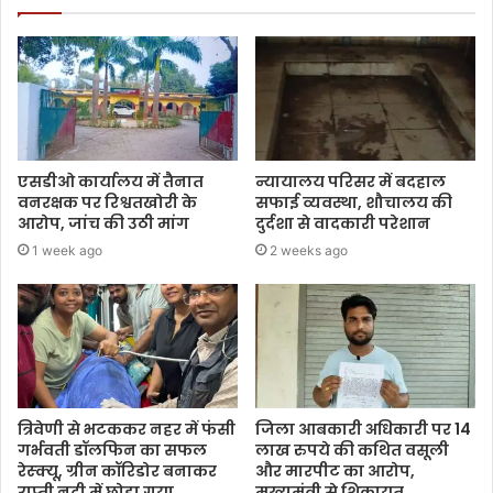
एसडीओ कार्यालय में तैनात
न्यायालय परिसर में बदहाल
वनरक्षक पर रिश्वतखोरी के
सफाई व्यवस्था, शौचालय की
आरोप, जांच की उठी मांग
दुर्दशा से वादकारी परेशान
1 week ago
2 weeks ago
त्रिवेणी से भटककर नहर में फंसी
जिला आबकारी अधिकारी पर 14
गर्भवती डॉलफिन का सफल
लाख रुपये की कथित वसूली
रेस्क्यू, ग्रीन कॉरिडोर बनाकर
और मारपीट का आरोप,
राप्ती नदी में छोड़ा गया
मुख्यमंत्री से शिकायत