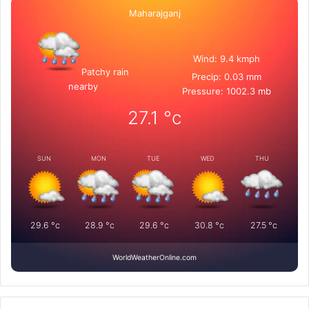
Maharajganj
Wind: 9.4 kmph
Patchy rain
Precip: 0.03 mm
nearby
Pressure: 1002.3 mb
27.1
°c
SUN
MON
TUE
WED
THU
29.6
°c
28.9
°c
29.6
°c
30.8
°c
27.5
°c
WorldWeatherOnline.com