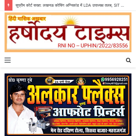
सुप्रीम कोर्ट सख्त: लखनऊ कोचिंग अग्निकांड में LDA उपाध्यक्ष तलब, SIT से मांगी सीलबंद रिपोर्ट
Menu
S
fo