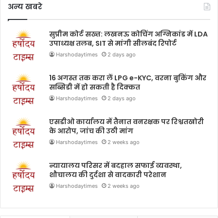
अन्य खबरे
सुप्रीम कोर्ट सख्त: लखनऊ कोचिंग अग्निकांड में LDA
उपाध्यक्ष तलब, SIT से मांगी सीलबंद रिपोर्ट
Harshodaytimes
2 days ago
16 अगस्त तक करा लें LPG e-KYC, वरना बुकिंग और
सब्सिडी में हो सकती है दिक्कत
Harshodaytimes
2 days ago
एसडीओ कार्यालय में तैनात वनरक्षक पर रिश्वतखोरी
के आरोप, जांच की उठी मांग
Harshodaytimes
2 weeks ago
न्यायालय परिसर में बदहाल सफाई व्यवस्था,
शौचालय की दुर्दशा से वादकारी परेशान
Harshodaytimes
2 weeks ago