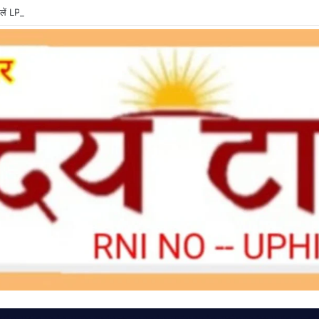
ें LPG e-KYC, वरना बुकिंग और सब्सिडी में हो सकती है दिक्कत