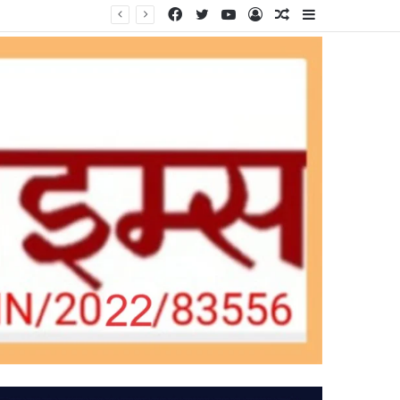
Facebook
Twitter
YouTube
Log
Random
Sidebar
In
Article