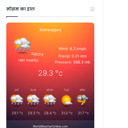
मोसम का हाल
Maharajganj
Wind: 8.3 kmph
Patchy
Precip: 0.01 mm
rain nearby
Pressure: 998.3 mb
29.3
°c
SAT
SUN
MON
TUE
WED
29.1
°c
29.3
°c
28.4
°c
31.0
°c
31.7
°c
WorldWeatherOnline.com