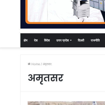
होम
देश
विदेश
उत्तर प्रदेश
दिल्ली
राजनीति
Home
/
अमृतसर
अमृतसर