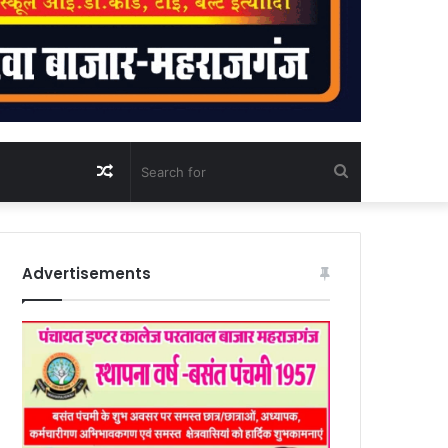
Random
Search
Article
for
Advertisements