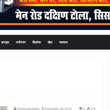
क्राइम
मनोरंजन
बिज़नेस
खेल
स्वास्थ्य
Harshodaytimes
December 29, 2024
0
214