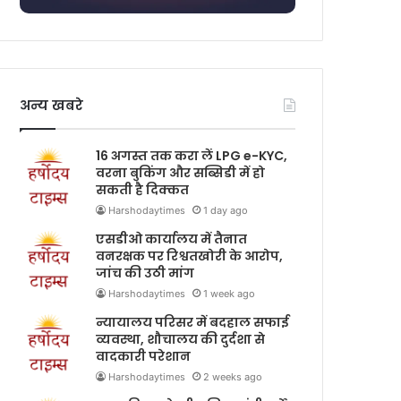
अन्य खबरे
16 अगस्त तक करा लें LPG e-KYC,
वरना बुकिंग और सब्सिडी में हो
सकती है दिक्कत
Harshodaytimes
1 day ago
एसडीओ कार्यालय में तैनात
वनरक्षक पर रिश्वतखोरी के आरोप,
जांच की उठी मांग
Harshodaytimes
1 week ago
न्यायालय परिसर में बदहाल सफाई
व्यवस्था, शौचालय की दुर्दशा से
वादकारी परेशान
Harshodaytimes
2 weeks ago