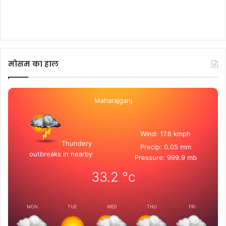
मोसम का हाल
Maharajganj
Wind: 17.6 kmph
Thundery
Precip: 0.05 mm
outbreaks in nearby
Pressure: 999.9 mb
33.2
°c
MON
TUE
WED
THU
FRI