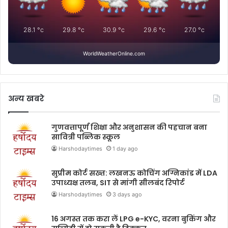
28.1
°c
29.8
°c
30.9
°c
29.6
°c
27.0
°c
WorldWeatherOnline.com
अन्य खबरे
गुणवत्तापूर्ण शिक्षा और अनुशासन की पहचान बना
सावित्री पब्लिक स्कूल
Harshodaytimes
1 day ago
सुप्रीम कोर्ट सख्त: लखनऊ कोचिंग अग्निकांड में LDA
उपाध्यक्ष तलब, SIT से मांगी सीलबंद रिपोर्ट
Harshodaytimes
3 days ago
16 अगस्त तक करा लें LPG e-KYC, वरना बुकिंग और