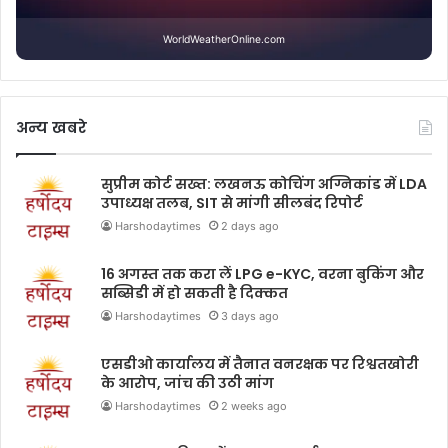
WorldWeatherOnline.com
अन्य खबरे
सुप्रीम कोर्ट सख्त: लखनऊ कोचिंग अग्निकांड में LDA
उपाध्यक्ष तलब, SIT से मांगी सीलबंद रिपोर्ट
Harshodaytimes
2 days ago
16 अगस्त तक करा लें LPG e-KYC, वरना बुकिंग और
सब्सिडी में हो सकती है दिक्कत
Harshodaytimes
3 days ago
एसडीओ कार्यालय में तैनात वनरक्षक पर रिश्वतखोरी
के आरोप, जांच की उठी मांग
Harshodaytimes
2 weeks ago