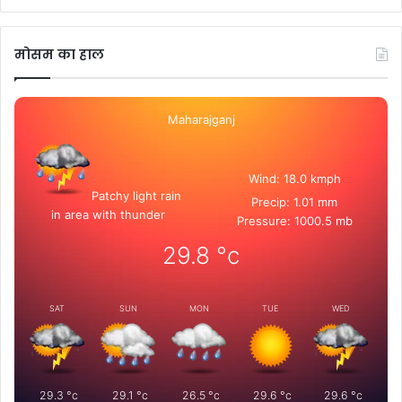
मोसम का हाल
Maharajganj
Wind: 18.0 kmph
Patchy light rain
Precip: 1.01 mm
in area with thunder
Pressure: 1000.5 mb
29.8
°c
SAT
SUN
MON
TUE
WED
29.3
°c
29.1
°c
26.5
°c
29.6
°c
29.6
°c