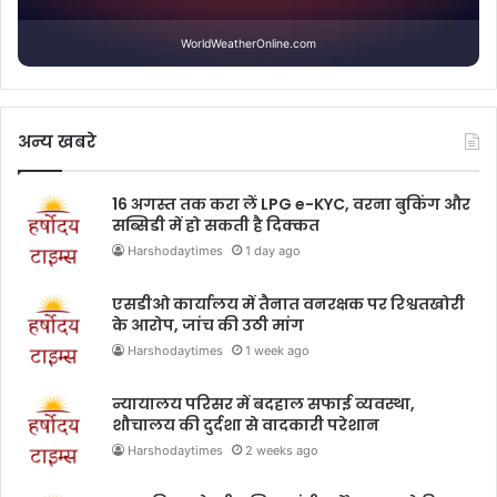
WorldWeatherOnline.com
अन्य खबरे
16 अगस्त तक करा लें LPG e-KYC, वरना बुकिंग और
सब्सिडी में हो सकती है दिक्कत
Harshodaytimes
1 day ago
एसडीओ कार्यालय में तैनात वनरक्षक पर रिश्वतखोरी
के आरोप, जांच की उठी मांग
Harshodaytimes
1 week ago
न्यायालय परिसर में बदहाल सफाई व्यवस्था,
शौचालय की दुर्दशा से वादकारी परेशान
Harshodaytimes
2 weeks ago