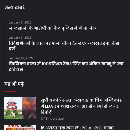
अन्य खबरे
January 3, 2025
जालसाजी के आरोपी को कैंट पुलिस ने भेजा जेल
January 3, 2025
विदेश भेजने के नाम पर फर्जी वीजा देकर एक लाख हड़पा ,केस
दर्ज
January 16, 2025
फिजिक्स वाला में 100प्रतिशत रैंकअर्जित कर अंकित कान्दू ने रचा
इतिहास
यह भी पढ़े
सुप्रीम कोर्ट सख्त: लखनऊ कोचिंग अग्निकांड
में LDA उपाध्यक्ष तलब, SIT से मांगी सीलबंद
रिपोर्ट
19 hours ago
16 अगस्त तक करा लें LPG e-KYC, वरना