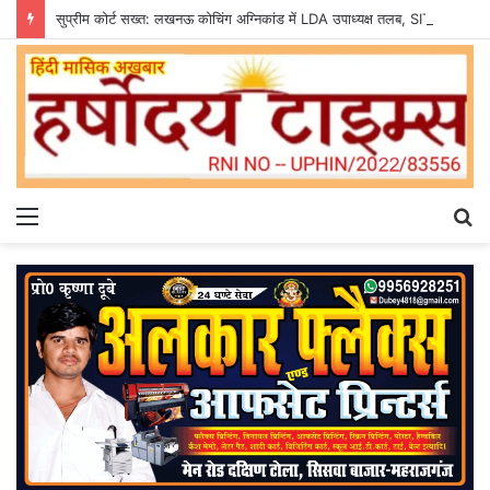
सुप्रीम कोर्ट सख्त: लखनऊ कोचिंग अग्निकांड में LDA उपाध्यक्ष तलब, SIT से मांगी सीलबंद रिपोर्ट
Menu
S
fo