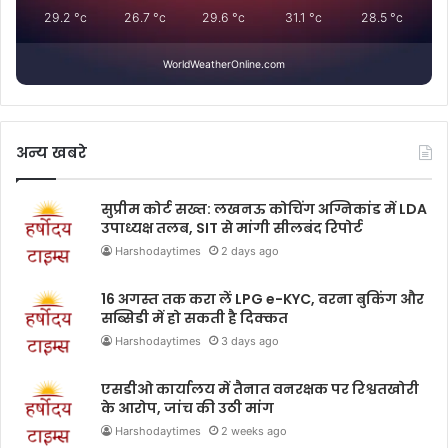
29.2
°c
26.7
°c
29.6
°c
31.1
°c
28.5
°c
WorldWeatherOnline.com
अन्य खबरे
सुप्रीम कोर्ट सख्त: लखनऊ कोचिंग अग्निकांड में LDA
उपाध्यक्ष तलब, SIT से मांगी सीलबंद रिपोर्ट
Harshodaytimes
2 days ago
16 अगस्त तक करा लें LPG e-KYC, वरना बुकिंग और
सब्सिडी में हो सकती है दिक्कत
Harshodaytimes
3 days ago
एसडीओ कार्यालय में तैनात वनरक्षक पर रिश्वतखोरी
के आरोप, जांच की उठी मांग
Harshodaytimes
2 weeks ago