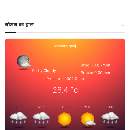
मोसम का हाल
Maharajganj
Wind: 10.8 kmph
Partly Cloudy
Precip: 0.00 mm
Pressure: 1002.0 mb
28.4
°c
SUN
MON
TUE
WED
THU