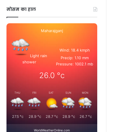
मोसम का हाल
Maharajganj
Wind: 18.4 kmph
Light rain
Precip: 1.10 mm
shower
Pressure: 1002.1 mb
26.0
°c
THU
FRI
SAT
SUN
MON
27.5
°c
28.9
°c
28.7
°c
28.9
°c
26.7
°c
WorldWeatherOnline.com