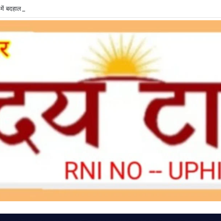
में बदहाल सफाई व्यवस्था, शौचालय की दुर्दशा से वादकारी परेशान