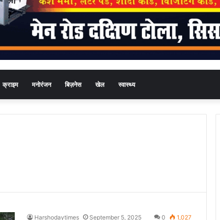
क्राइम
मनोरंजन
बिज़नेस
खेल
स्वास्थ्य
Harshodaytimes
September 5, 2025
0
1,027