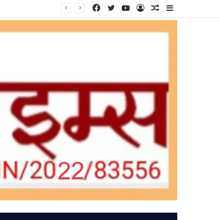
Facebook
Twitter
YouTube
Log
Random
Sidebar
In
Article