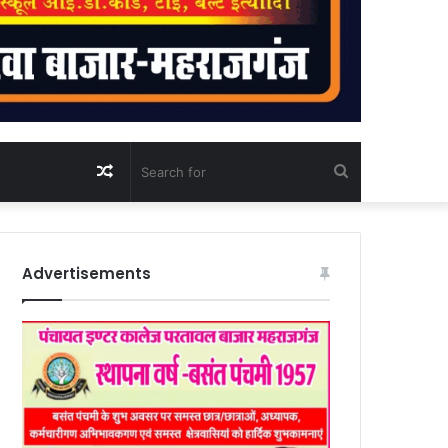
Random
Search
Article
for
Advertisements