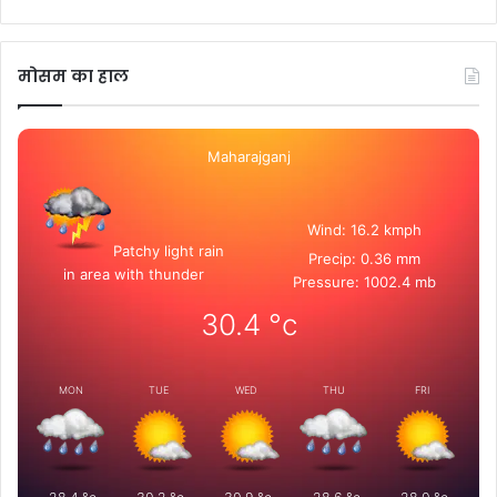
मोसम का हाल
Maharajganj
Wind: 16.2 kmph
Patchy light rain
Precip: 0.36 mm
in area with thunder
Pressure: 1002.4 mb
30.4
°c
MON
TUE
WED
THU
FRI