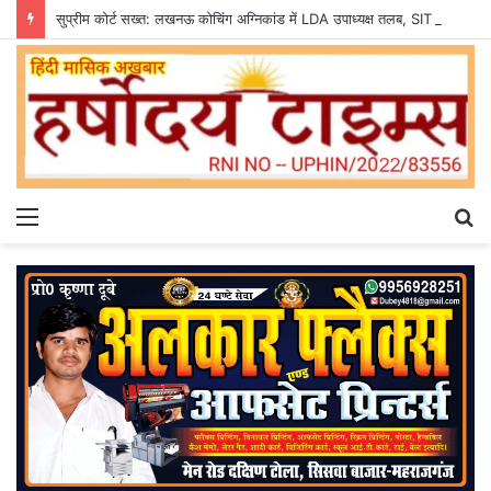
सुप्रीम कोर्ट सख्त: लखनऊ कोचिंग अग्निकांड में LDA उपाध्यक्ष तलब, SIT से मांगी सीलबंद रिपोर्ट
Menu
S
fo