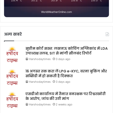
28.4
°c
30.2
°c
30.9
°c
28.6
°c
28.0
°c
WorldWeatherOnline.com
अन्य खबरे
सुप्रीम कोर्ट सख्त: लखनऊ कोचिंग अग्निकांड में LDA
उपाध्यक्ष तलब, SIT से मांगी सीलबंद रिपोर्ट
Harshodaytimes
3 days ago
16 अगस्त तक करा लें LPG e-KYC, वरना बुकिंग और
सब्सिडी में हो सकती है दिक्कत
Harshodaytimes
3 days ago
एसडीओ कार्यालय में तैनात वनरक्षक पर रिश्वतखोरी
के आरोप, जांच की उठी मांग
Harshodaytimes
2 weeks ago