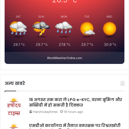
SAT
SUN
MON
TUE
WED
29.1
°c
29.7
°c
27.8
°c
29.7
°c
30.9
°c
WorldWeatherOnline.com
अन्य खबरे
16 अगस्त तक करा लें LPG e-KYC, वरना बुकिंग और
सब्सिडी में हो सकती है दिक्कत
Harshodaytimes
18 hours ago
एसडीओ कार्यालय में तैनात वनरक्षक पर रिश्वतखोरी