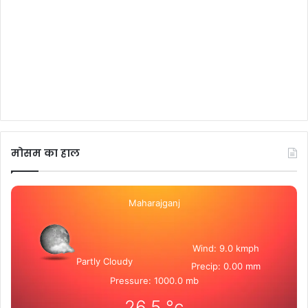
मोसम का हाल
Maharajganj
Wind: 9.0 kmph
Partly Cloudy
Precip: 0.00 mm
Pressure: 1000.0 mb
26.5
°c