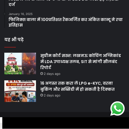
दर्ज
January 16, 2025
फिजिक्स वाला में 100प्रतिशत रैंकअर्जित कर अंकित कान्दू ने रचा
इतिहास
यह भी पढ़े
सुप्रीम कोर्ट सख्त: लखनऊ कोचिंग अग्निकांड
में LDA उपाध्यक्ष तलब, SIT से मांगी सीलबंद
रिपोर्ट
2 days ago
16 अगस्त तक करा लें LPG e-KYC, वरना
बुकिंग और सब्सिडी में हो सकती है दिक्कत
2 days ago
© Copyright 2026, All Rights Reserved |
Harshodaytimes
|
Facebook
Twitter
WhatsApp
Telegram
Viber