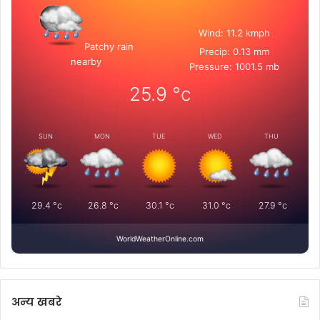
Wind: 11.2 kmph
Patchy rain
Precip: 0.13 mm
nearby
Pressure: 1001.5 mb
25.9
°c
SUN
MON
TUE
WED
THU
29.4
°c
26.8
°c
30.1
°c
31.0
°c
27.9
°c
WorldWeatherOnline.com
अन्य खबरे