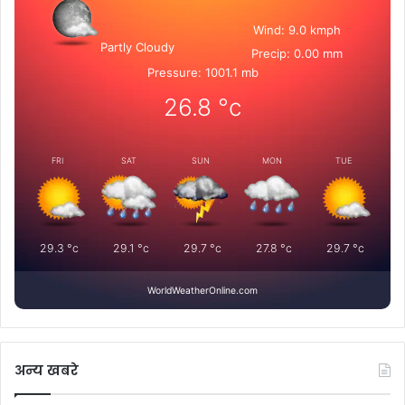
Wind: 9.0 kmph
Partly Cloudy
Precip: 0.00 mm
Pressure: 1001.1 mb
26.8
°c
FRI
SAT
SUN
MON
TUE
29.3
°c
29.1
°c
29.7
°c
27.8
°c
29.7
°c
WorldWeatherOnline.com
अन्य खबरे