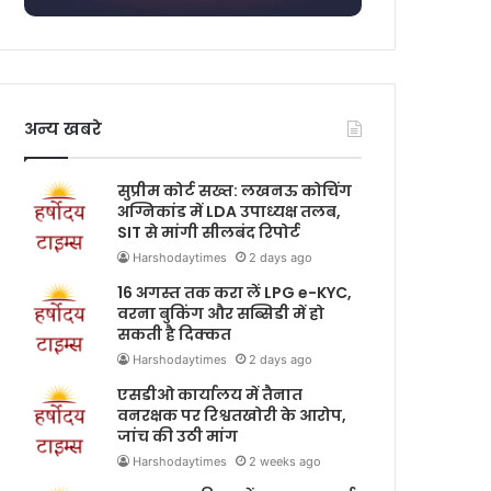
अन्य खबरे
सुप्रीम कोर्ट सख्त: लखनऊ कोचिंग
अग्निकांड में LDA उपाध्यक्ष तलब,
SIT से मांगी सीलबंद रिपोर्ट
Harshodaytimes
2 days ago
16 अगस्त तक करा लें LPG e-KYC,
वरना बुकिंग और सब्सिडी में हो
सकती है दिक्कत
Harshodaytimes
2 days ago
एसडीओ कार्यालय में तैनात
वनरक्षक पर रिश्वतखोरी के आरोप,
जांच की उठी मांग
Harshodaytimes
2 weeks ago