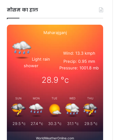
मोसम का हाल
Maharajganj
Wind: 13.3 kmph
Light rain
Precip: 0.95 mm
shower
Pressure: 1001.8 mb
28.9
°c
SUN
MON
TUE
WED
THU
29.5
°c
27.4
°c
30.3
°c
31.1
°c
29.5
°c
WorldWeatherOnline.com