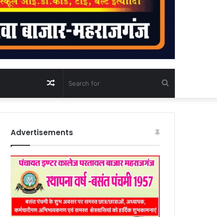
Random
Search
Article
for
Advertisements