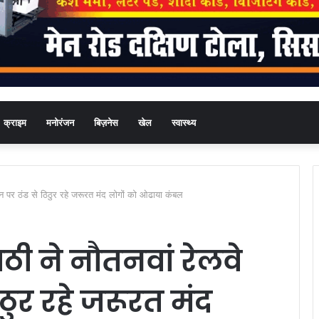
क्राइम
मनोरंजन
बिज़नेस
खेल
स्वास्थ्य
ेशन पर ठंड से ठिठुर रहे जरूरत मंद लोगों को ओढाया कंबल
ठी ने नौतनवां रेलवे
िठुर रहे जरूरत मंद