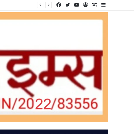
Facebook
Twitter
YouTube
Log
Random
Sidebar
In
Article