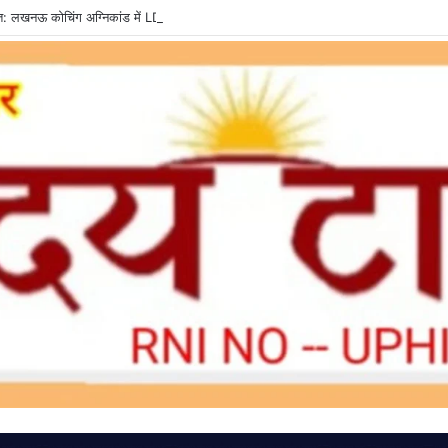
्त: लखनऊ कोचिंग अग्निकांड में LDA उपाध्यक्ष तलब, SIT से मांगी सीलबंद रिपोर्ट