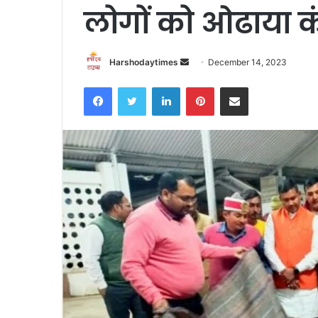
लोगों को ओढाया 
Send
Harshodaytimes
December 14, 2023
an
Facebook
Twitter
LinkedIn
Pinterest
Share via Email
email