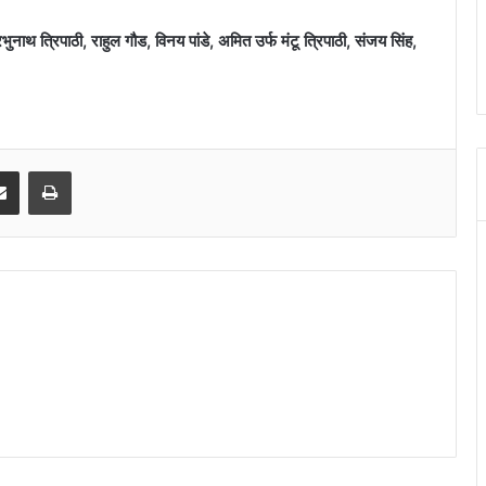
्रभुनाथ त्रिपाठी, राहुल गौड, विनय पांडे, अमित उर्फ मंटू त्रिपाठी, संजय सिंह,
senger
Share via Email
Print