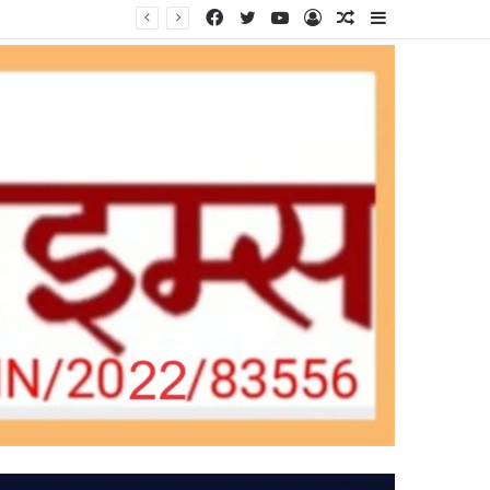
Facebook
Twitter
YouTube
Log
Random
Sidebar
In
Article