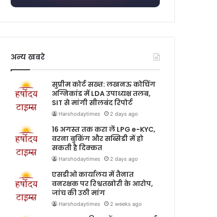
अन्य खबरे
सुप्रीम कोर्ट सख्त: लखनऊ कोचिंग
अग्निकांड में LDA उपाध्यक्ष तलब,
SIT से मांगी सीलबंद रिपोर्ट
Harshodaytimes
2 days ago
16 अगस्त तक करा लें LPG e-KYC,
वरना बुकिंग और सब्सिडी में हो
सकती है दिक्कत
Harshodaytimes
2 days ago
एसडीओ कार्यालय में तैनात
वनरक्षक पर रिश्वतखोरी के आरोप,
जांच की उठी मांग
Harshodaytimes
2 weeks ago