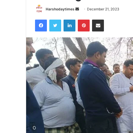
Send
Harshodaytimes
December 21, 2023
an
Facebook
Twitter
LinkedIn
Pinterest
Share via Email
email