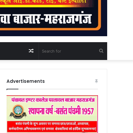
Random
Search
Article
for
Advertisements