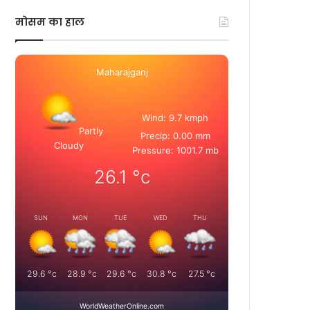
मोसम का हाल
Maharajganj
Wind: 9.7 kmph
Partly
Precip: 0.00 mm
Cloudy
Pressure: 1001.7 mb
26.1
°c
SUN
MON
TUE
WED
THU
29.6
°c
28.9
°c
29.6
°c
30.8
°c
27.5
°c
WorldWeatherOnline.com