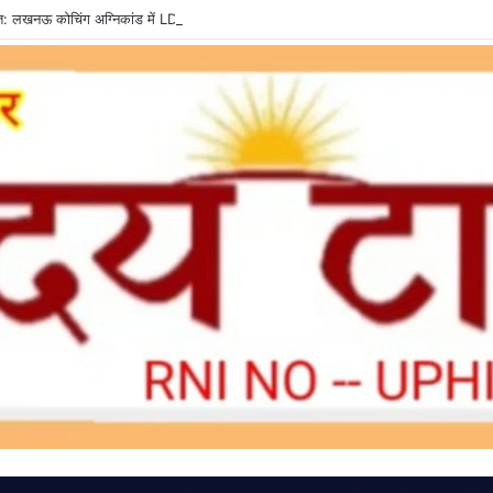
्त: लखनऊ कोचिंग अग्निकांड में LDA उपाध्यक्ष तलब, SIT से मांगी सीलबंद रिपोर्ट