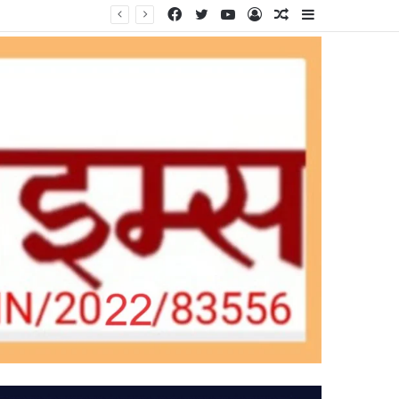
Facebook
Twitter
YouTube
Log
Random
Sidebar
In
Article