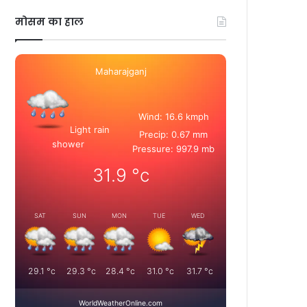
मोसम का हाल
Maharajganj
Wind: 16.6 kmph
Light rain
Precip: 0.67 mm
shower
Pressure: 997.9 mb
31.9
°c
SAT
SUN
MON
TUE
WED
29.1
°c
29.3
°c
28.4
°c
31.0
°c
31.7
°c
WorldWeatherOnline.com