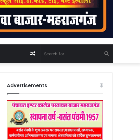
Random
Search
Article
for
Advertisements