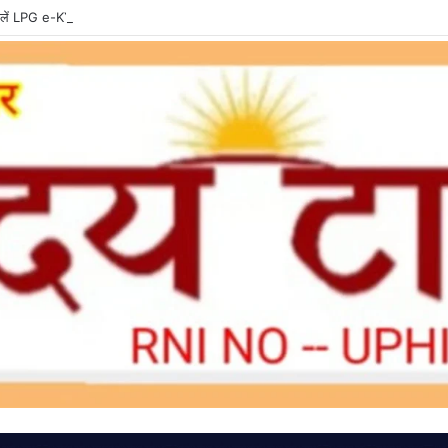
ें LPG e-KYC, वरना बुकिंग और सब्सिडी में हो सकती है दिक्कत