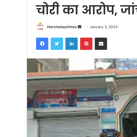
चोरी का आरोप, जांच
Send
Harshodaytimes
January 5, 2024
an
Facebook
Twitter
LinkedIn
Pinterest
Share via Email
email