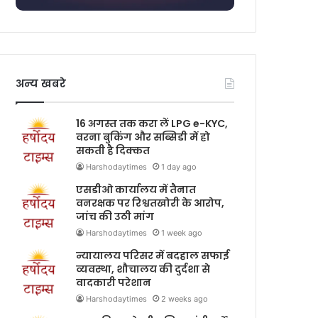
अन्य खबरे
16 अगस्त तक करा लें LPG e-KYC,
वरना बुकिंग और सब्सिडी में हो
सकती है दिक्कत
Harshodaytimes
1 day ago
एसडीओ कार्यालय में तैनात
वनरक्षक पर रिश्वतखोरी के आरोप,
जांच की उठी मांग
Harshodaytimes
1 week ago
न्यायालय परिसर में बदहाल सफाई
व्यवस्था, शौचालय की दुर्दशा से
वादकारी परेशान
Harshodaytimes
2 weeks ago