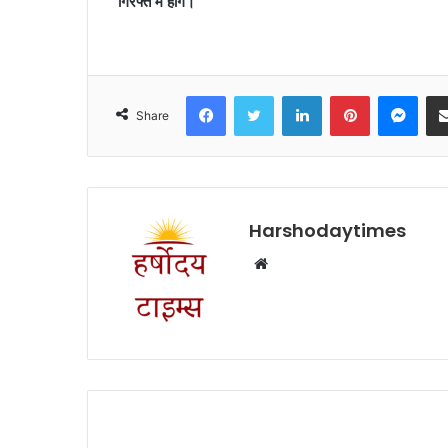
गिरफ्त में होंगे।
Facebook
Twitter
LinkedIn
Pinterest
Mes
Share
Harshodaytimes
Website