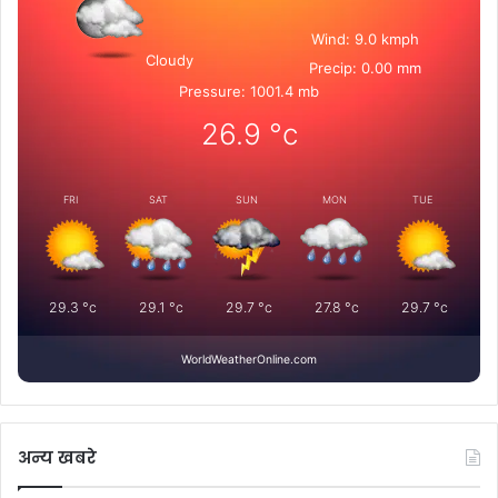
Wind: 9.0 kmph
Cloudy
Precip: 0.00 mm
Pressure: 1001.4 mb
26.9
°c
FRI
SAT
SUN
MON
TUE
29.3
°c
29.1
°c
29.7
°c
27.8
°c
29.7
°c
WorldWeatherOnline.com
अन्य खबरे