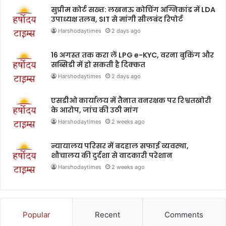
सुप्रीम कोर्ट सख्त: लखनऊ कोचिंग अग्निकांड में LDA
उपाध्यक्ष तलब, SIT से मांगी सीलबंद रिपोर्ट
Harshodaytimes
2 days ago
16 अगस्त तक करा लें LPG e-KYC, वरना बुकिंग और
सब्सिडी में हो सकती है दिक्कत
Harshodaytimes
2 days ago
एसडीओ कार्यालय में तैनात वनरक्षक पर रिश्वतखोरी
के आरोप, जांच की उठी मांग
Harshodaytimes
2 weeks ago
न्यायालय परिसर में बदहाल सफाई व्यवस्था,
शौचालय की दुर्दशा से वादकारी परेशान
Harshodaytimes
2 weeks ago
Popular
Recent
Comments