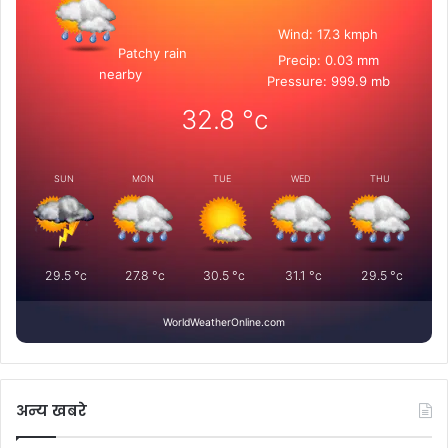
Wind: 17.3 kmph
Patchy rain
Precip: 0.03 mm
nearby
Pressure: 999.9 mb
32.8
°c
SUN
MON
TUE
WED
THU
29.5
°c
27.8
°c
30.5
°c
31.1
°c
29.5
°c
WorldWeatherOnline.com
अन्य खबरे