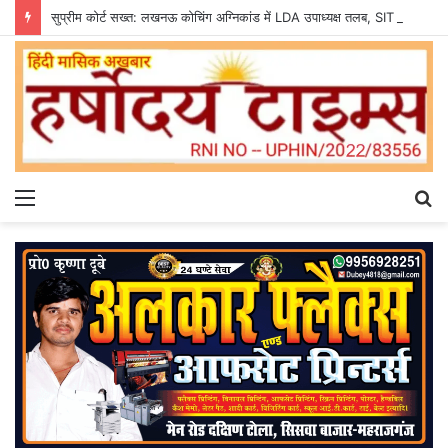
सुप्रीम कोर्ट सख्त: लखनऊ कोचिंग अग्निकांड में LDA उपाध्यक्ष तलब, SIT से मांगी सीलबंद रिपोर्ट
Menu
S
fo