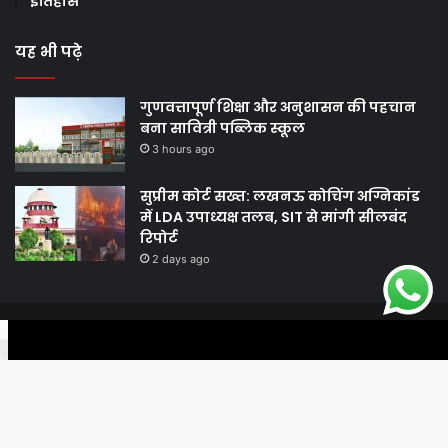
इतिहास
यह भी पढ़े
गुणवत्तापूर्ण शिक्षा और अनुशासन की पहचान
बना सावित्री पब्लिक स्कूल
3 hours ago
सुप्रीम कोर्ट सख्त: लखनऊ कोचिंग अग्निकांड
में LDA उपाध्यक्ष तलब, SIT से मांगी सीलबंद
रिपोर्ट
2 days ago
© Copyright 2026, All Rights Reserved |
Harshodaytimes
|
Facebook
Twitter
WhatsApp
Telegram
Viber
Proudly Made by
Best News Portal Development Company In India
Facebook
Twitter
YouTube
Ba