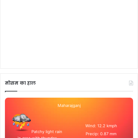
मोसम का हाल
Maharajganj
Wind: 12.2 kmph
Patchy light rain
Precip: 0.87 mm