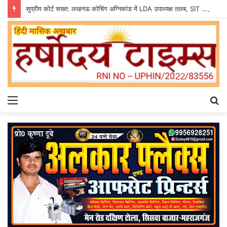
सुप्रीम कोर्ट सख्त: लखनऊ कोचिंग अग्निकांड में LDA उपाध्यक्ष तलब, SIT से मांगी सीलबंद रिपोर्ट
Menu
S
fo