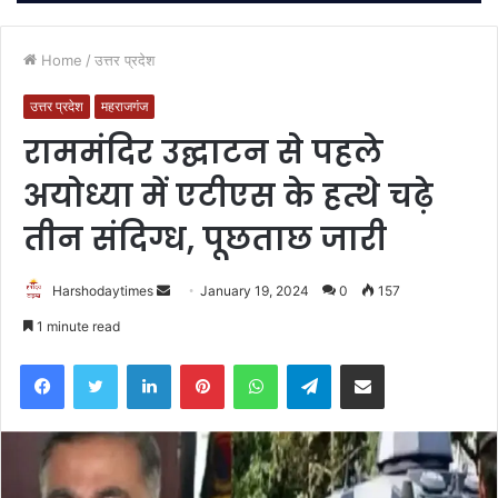
Home
/
उत्तर प्रदेश
उत्तर प्रदेश
महराजगंज
राममंदिर उद्घाटन से पहले
अयोध्या में एटीएस के हत्थे चढ़े
तीन संदिग्ध, पूछताछ जारी
Send
Harshodaytimes
January 19, 2024
0
157
an
1 minute read
email
Facebook
Twitter
LinkedIn
Pinterest
WhatsApp
Telegram
Share via Email