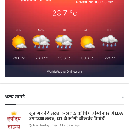
in area with thunder
Pressure: 1002.8 mb
28.7
°c
SUN
MON
TUE
WED
THU
29.6
°c
28.9
°c
29.6
°c
30.8
°c
27.5
°c
WorldWeatherOnline.com
अन्य खबरे
सुप्रीम कोर्ट सख्त: लखनऊ कोचिंग अग्निकांड में LDA
उपाध्यक्ष तलब, SIT से मांगी सीलबंद रिपोर्ट
Harshodaytimes
2 days ago