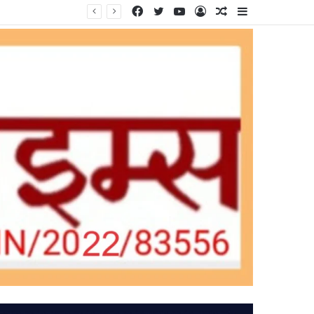
Facebook
Twitter
YouTube
Log
Random
Sidebar
In
Article