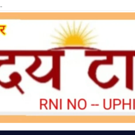
ें LPG e-KYC, वरना बुकिंग और सब्सिडी में हो सकती है दिक्कत