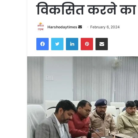
विकसित करने का 
Send
Harshodaytimes
February 6, 2024
an
Facebook
Twitter
LinkedIn
Pinterest
Share via Email
email