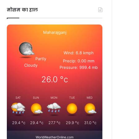
मोसम का हाल
Maharajganj
Wind: 6.8 kmph
Partly
Precip: 0.00 mm
Cloudy
Pressure: 999.4 mb
26.0
°c
SAT
SUN
MON
TUE
WED
29.4
°c
29.4
°c
27.7
°c
29.9
°c
31.0
°c
WorldWeatherOnline.com