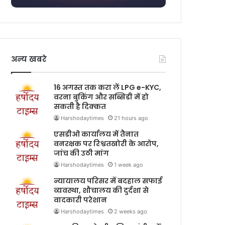
अन्य खबरे
16 अगस्त तक करा लें LPG e-KYC,
वरना बुकिंग और सब्सिडी में हो
सकती है दिक्कत
Harshodaytimes
21 hours ago
एसडीओ कार्यालय में तैनात
वनरक्षक पर रिश्वतखोरी के आरोप,
जांच की उठी मांग
Harshodaytimes
1 week ago
न्यायालय परिसर में बदहाल सफाई
व्यवस्था, शौचालय की दुर्दशा से
वादकारी परेशान
Harshodaytimes
2 weeks ago