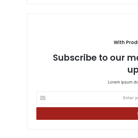
With Prod
Subscribe to our ma
up
Lorem ipsum dol
Enter
your
Email
address