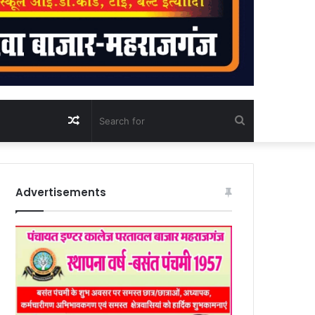
Random
Search
Article
for
Advertisements