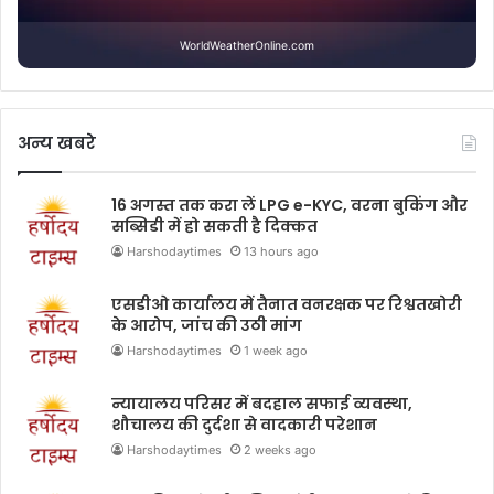
WorldWeatherOnline.com
अन्य खबरे
16 अगस्त तक करा लें LPG e-KYC, वरना बुकिंग और
सब्सिडी में हो सकती है दिक्कत
Harshodaytimes
13 hours ago
एसडीओ कार्यालय में तैनात वनरक्षक पर रिश्वतखोरी
के आरोप, जांच की उठी मांग
Harshodaytimes
1 week ago
न्यायालय परिसर में बदहाल सफाई व्यवस्था,
शौचालय की दुर्दशा से वादकारी परेशान
Harshodaytimes
2 weeks ago