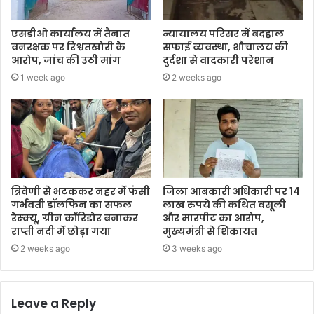
एसडीओ कार्यालय में तैनात
न्यायालय परिसर में बदहाल
वनरक्षक पर रिश्वतखोरी के
सफाई व्यवस्था, शौचालय की
आरोप, जांच की उठी मांग
दुर्दशा से वादकारी परेशान
1 week ago
2 weeks ago
त्रिवेणी से भटककर नहर में फंसी
जिला आबकारी अधिकारी पर 14
गर्भवती डॉलफिन का सफल
लाख रुपये की कथित वसूली
रेस्क्यू, ग्रीन कॉरिडोर बनाकर
और मारपीट का आरोप,
राप्ती नदी में छोड़ा गया
मुख्यमंत्री से शिकायत
2 weeks ago
3 weeks ago
Leave a Reply