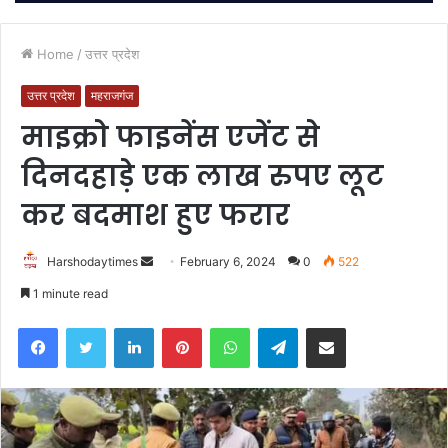
Home
/
उत्तर प्रदेश
उत्तर प्रदेश
महराजगंज
माइक्रो फाइनेंस एजेंट से
दिनदहाड़े एक लाख रुपए लूट
कर बदमाश हुए फरार
Send
Harshodaytimes
February 6, 2024
0
522
an
1 minute read
email
Facebook
Twitter
LinkedIn
Pinterest
WhatsApp
Telegram
Share via Email