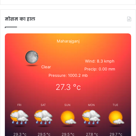
मोसम का हाल
Maharajganj
Wind: 8.3 kmph
Clear
Precip: 0.00 mm
Pressure: 1000.2 mb
27.3
°c
FRI
SAT
SUN
MON
TUE
29.3
°c
29.5
°c
29.5
°c
27.8
°c
29.7
°c