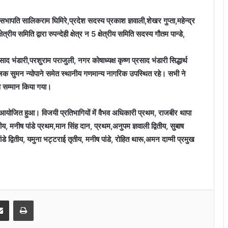
उप सभापति सालिकराम घिमिरे,प्रदेश‌ सदस्य प्रकाश ज्ञवाली,शेखर गुप्ता,महेन्द्र
रीय समिति द्वारा रुपन्देही क्षेत्र न 5 क्षेत्रीय समिति सदस्य गौतम पान्डे,
द भंडारी,परशुराम पराजुली, नगर कोषाध्यक्ष कृष्ण प्रसाद भंडारी सिद्धार्थ
जक सुमन न्योपाने समेत स्थानीय गणमान्य नागरिक उपस्थित
रहे। सभी ने
व सम्मान किया गया।
ें आयोजित हुआ। विजयी प्रतिभागियों में वैभव अधिकारी प्रथम, राजबीर थापा
ीय, मनीष पांडे प्रथम,मान सिंह दान, प्रथम,अनुपम ज्ञवाली द्वितीय, सुबाष
पांडे द्वितीय, यमुना भट्टराई तृतीय, मनीष पांडे, रोहित थारू,अमन दाग्मी प्रमुख
senger
Share via Email
Print