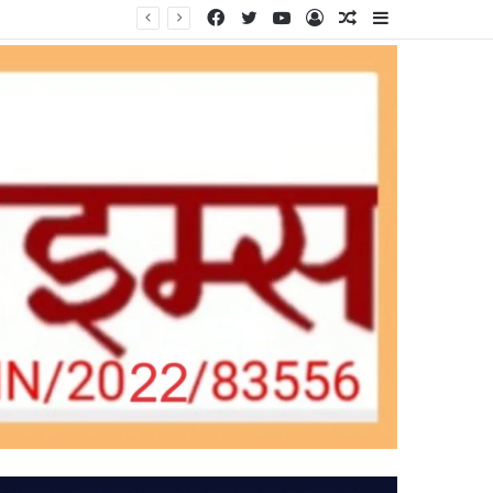
Facebook
Twitter
YouTube
Log
Random
Sidebar
In
Article