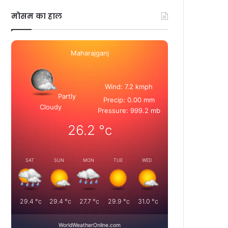
मोसम का हाल
Maharajganj
Wind: 7.2 kmph
Partly
Precip: 0.00 mm
Cloudy
Pressure: 999.2 mb
26.2
°c
SAT
SUN
MON
TUE
WED
29.4
°c
29.4
°c
27.7
°c
29.9
°c
31.0
°c
WorldWeatherOnline.com