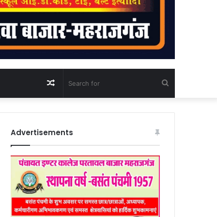
Random
Search
Article
for
Advertisements