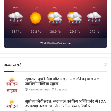
MON
TUE
WED
THU
FRI
28.1
°c
29.8
°c
30.9
°c
29.6
°c
27.0
°c
WorldWeatherOnline.com
अन्य खबरे
गुणवत्तापूर्ण शिक्षा और अनुशासन की पहचान बना
सावित्री पब्लिक स्कूल
Harshodaytimes
1 day ago
सुप्रीम कोर्ट सख्त: लखनऊ कोचिंग अग्निकांड में LDA
उपाध्यक्ष तलब, SIT से मांगी सीलबंद रिपोर्ट