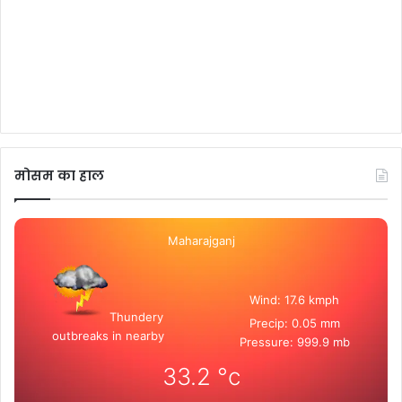
मोसम का हाल
Maharajganj
Wind: 17.6 kmph
Thundery
Precip: 0.05 mm
outbreaks in nearby
Pressure: 999.9 mb
33.2
°c