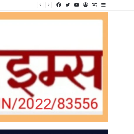
Facebook
Twitter
YouTube
Log
Random
Sidebar
In
Article