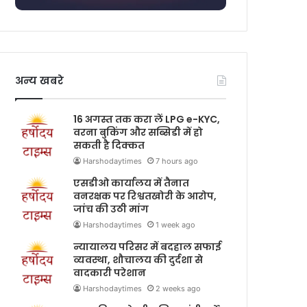
अन्य खबरे
16 अगस्त तक करा लें LPG e-KYC,
वरना बुकिंग और सब्सिडी में हो
सकती है दिक्कत
Harshodaytimes
7 hours ago
एसडीओ कार्यालय में तैनात
वनरक्षक पर रिश्वतखोरी के आरोप,
जांच की उठी मांग
Harshodaytimes
1 week ago
न्यायालय परिसर में बदहाल सफाई
व्यवस्था, शौचालय की दुर्दशा से
वादकारी परेशान
Harshodaytimes
2 weeks ago