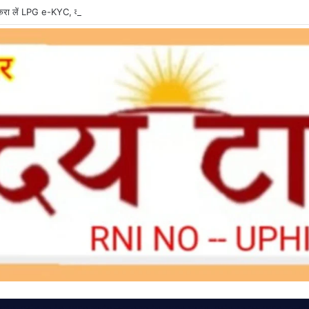
ा लें LPG e-KYC, वरना बुकिंग और सब्सिडी में हो सकती है दिक्कत