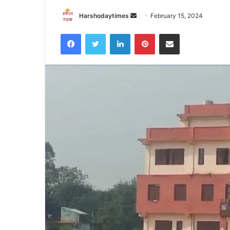
Send
Harshodaytimes
February 15, 2024
an
Facebook
Twitter
LinkedIn
Pinterest
Share via Email
email