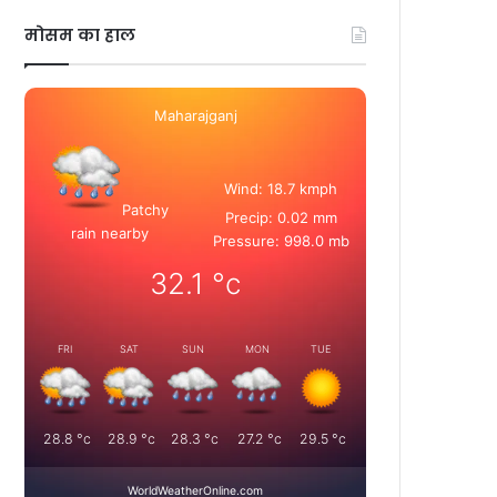
मोसम का हाल
Maharajganj
Wind: 18.7 kmph
Patchy
Precip: 0.02 mm
rain nearby
Pressure: 998.0 mb
32.1
°c
FRI
SAT
SUN
MON
TUE
28.8
°c
28.9
°c
28.3
°c
27.2
°c
29.5
°c
WorldWeatherOnline.com