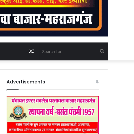
Random
Search
Article
for
Advertisements