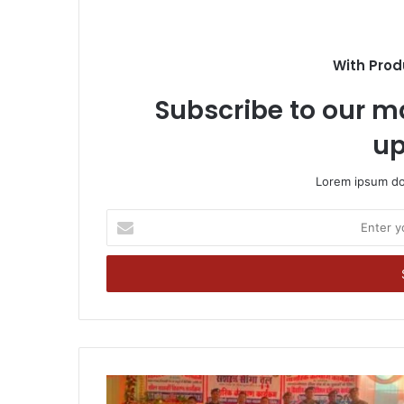
With Prod
Subscribe to our ma
up
Lorem ipsum dol
Enter
your
Email
address