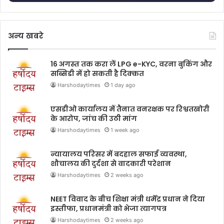
अन्य खबरे
16 अगस्त तक करा लें LPG e-KYC, वरना बुकिंग और
सब्सिडी में हो सकती है दिक्कत
Harshodaytimes
1 day ago
एसडीओ कार्यालय में तैनात वनरक्षक पर रिश्वतखोरी
के आरोप, जांच की उठी मांग
Harshodaytimes
1 week ago
न्यायालय परिसर में बदहाल सफाई व्यवस्था,
शौचालय की दुर्दशा से वादकारी परेशान
Harshodaytimes
2 weeks ago
NEET विवाद के बीच शिक्षा मंत्री धर्मेंद्र प्रधान ने दिया
इस्तीफा, प्रधानमंत्री को भेजा त्यागपत्र
Harshodaytimes
2 weeks ago