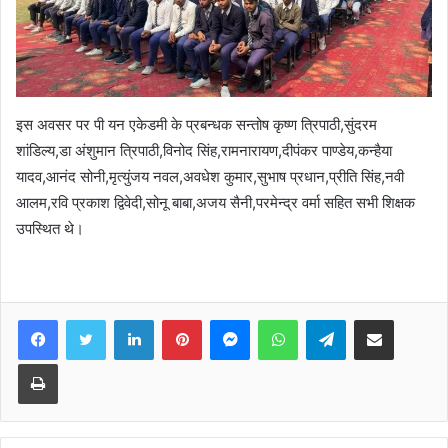
इस अवसर पर पी यन एकेडमी के प्रबन्धक सन्तोष कृष्ण त्रिपाठी,सुंदरम
शांडिल्य,डा अंशुमान त्रिपाठी,विनोद सिंह,रामनारायण,दीपंकर पाण्डेय,कन्हैया
यादव,आनंद सोनी,मृत्युंजय नवल,अवधेश कुमार,सुभाष प्रधान,प्रीति सिंह,नवी
आलम,रवि प्रकाश द्विवेदी,सोनू बाबा,अजय सैनी,परमेन्द्र वर्मा सहित सभी शिक्षक
उपस्थित थे।
Facebook
Twitter
LinkedIn
Pinterest
Messenger
WhatsApp
Telegram
Share via Email
Print