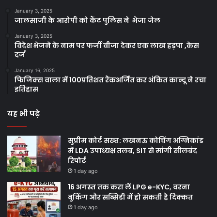
January 3, 2025
जालसाजी के आरोपी को कैंट पुलिस ने भेजा जेल
January 3, 2025
विदेश भेजने के नाम पर फर्जी वीजा देकर एक लाख हड़पा ,केस
दर्ज
January 16, 2025
फिजिक्स वाला में 100प्रतिशत रैंकअर्जित कर अंकित कान्दू ने रचा
इतिहास
यह भी पढ़े
सुप्रीम कोर्ट सख्त: लखनऊ कोचिंग अग्निकांड
में LDA उपाध्यक्ष तलब, SIT से मांगी सीलबंद
रिपोर्ट
1 day ago
16 अगस्त तक करा लें LPG e-KYC, वरना
बुकिंग और सब्सिडी में हो सकती है दिक्कत
1 day ago