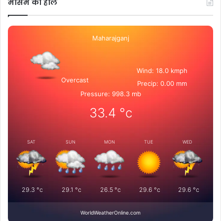
मोसम का हाल
Maharajganj
Wind: 18.0 kmph
Overcast
Precip: 0.00 mm
Pressure: 998.3 mb
33.4
°c
SAT
SUN
MON
TUE
WED
29.3
°c
29.1
°c
26.5
°c
29.6
°c
29.6
°c
WorldWeatherOnline.com