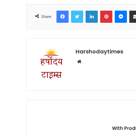
Facebook
Twitter
LinkedIn
Pinterest
Mes
Share
Harshodaytimes
Website
With Prod