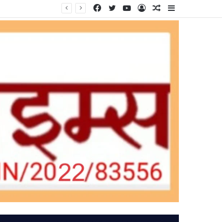
Facebook
Twitter
YouTube
Log
Random
Sidebar
In
Article