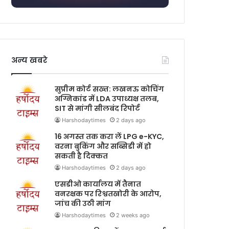
अन्य खबरे
सुप्रीम कोर्ट सख्त: लखनऊ कोचिंग
अग्निकांड में LDA उपाध्यक्ष तलब,
SIT से मांगी सीलबंद रिपोर्ट
Harshodaytimes
2 days ago
16 अगस्त तक करा लें LPG e-KYC,
वरना बुकिंग और सब्सिडी में हो
सकती है दिक्कत
Harshodaytimes
2 days ago
एसडीओ कार्यालय में तैनात
वनरक्षक पर रिश्वतखोरी के आरोप,
जांच की उठी मांग
Harshodaytimes
2 weeks ago