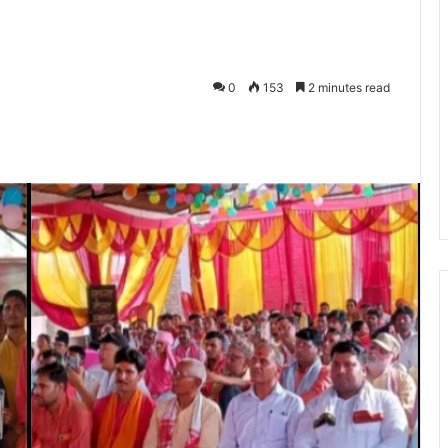
0
153
2 minutes read