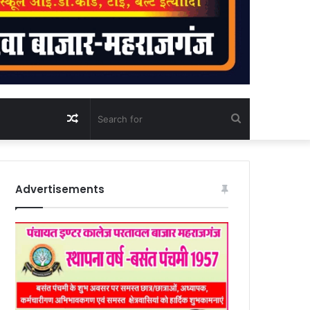
Random
Search
Article
for
Advertisements