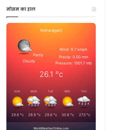
मोसम का हाल
Maharajganj
Wind: 9.7 kmph
Partly
Precip: 0.00 mm
Cloudy
Pressure: 1001.7 mb
26.1
°c
SUN
MON
TUE
WED
THU
29.6
°c
28.9
°c
29.6
°c
30.8
°c
27.5
°c
WorldWeatherOnline.com