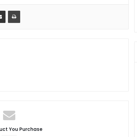
senger
Share via Email
Print
uct You Purchase