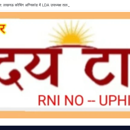
्त: लखनऊ कोचिंग अग्निकांड में LDA उपाध्यक्ष तलब, SIT से मांगी सीलबंद रिपोर्ट