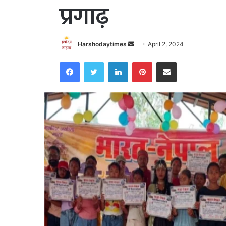
प्रगाढ़
Send
Harshodaytimes
April 2, 2024
an
Facebook
Twitter
LinkedIn
Pinterest
Share via Email
email