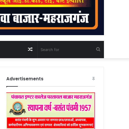
Random
Search
Article
for
Advertisements