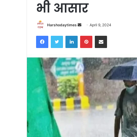
भी आसार
Send
Harshodaytimes
April 9, 2024
an
Facebook
Twitter
LinkedIn
Pinterest
Share via Email
email