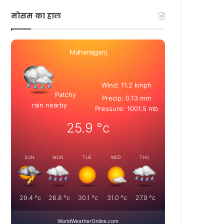
मोसम का हाल
Maharajganj
Wind: 11.2 kmph
Patchy
Precip: 0.13 mm
rain nearby
Pressure: 1001.5 mb
25.9
°c
SUN
MON
TUE
WED
THU
29.4
°c
26.8
°c
30.1
°c
31.0
°c
27.9
°c
WorldWeatherOnline.com