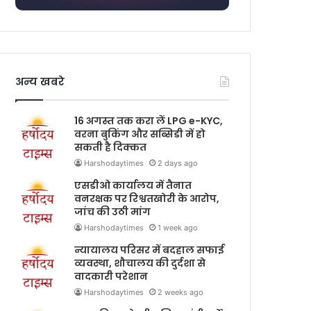
अन्य खबरे
16 अगस्त तक करा लें LPG e-KYC,
वरना बुकिंग और सब्सिडी में हो
सकती है दिक्कत
Harshodaytimes
2 days ago
एसडीओ कार्यालय में तैनात
वनरक्षक पर रिश्वतखोरी के आरोप,
जांच की उठी मांग
Harshodaytimes
1 week ago
न्यायालय परिसर में बदहाल सफाई
व्यवस्था, शौचालय की दुर्दशा से
वादकारी परेशान
Harshodaytimes
2 weeks ago