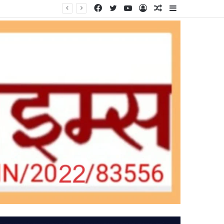
Facebook
Twitter
YouTube
Log
Random
Sidebar
In
Article