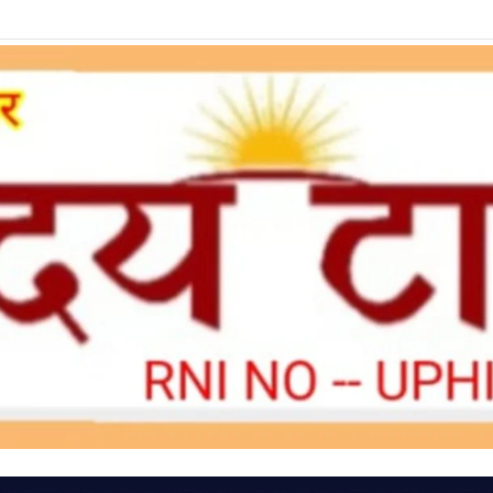
ा लें LPG e-KYC, वरना बुकिंग और सब्सिडी में हो सकती है दिक्कत