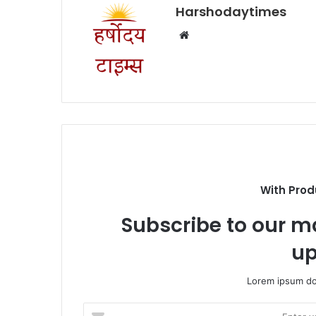
Harshodaytimes
Website
With Prod
Subscribe to our ma
up
Lorem ipsum dol
Enter