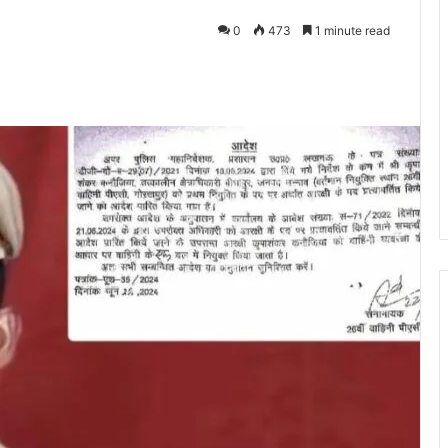
0
473
1 minute read