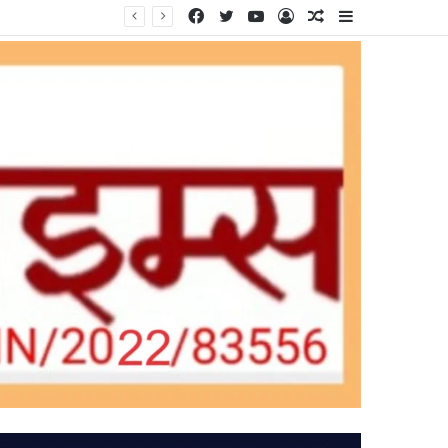
Facebook
Twitter
YouTube
Log
Random
Sidebar
In
Article