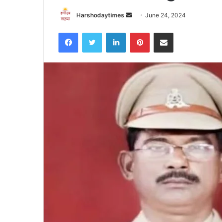
Send
Harshodaytimes
June 24, 2024
an
Facebook
Twitter
LinkedIn
Pinterest
Share via Email
email