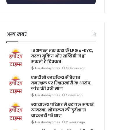
अन्य खबरे
16 अगस्त तक करा लें LPG e-KYC,
वरना बुकिंग और सब्सिडी में हो
सकती है दिक्कत
Harshodaytimes
18 hours ago
एसडीओ कार्यालय में तैनात
वनरक्षक पर रिश्वतखोरी के आरोप,
जांच की उठी मांग
Harshodaytimes
1 week ago
न्यायालय परिसर में बदहाल सफाई
व्यवस्था, शौचालय की दुर्दशा से
वादकारी परेशान
Harshodaytimes
2 weeks ago