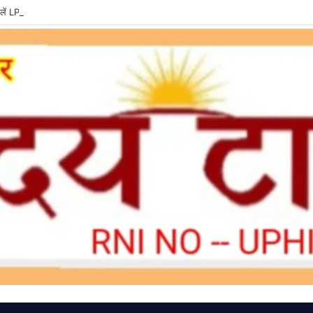
ें LPG e-KYC, वरना बुकिंग और सब्सिडी में हो सकती है दिक्कत