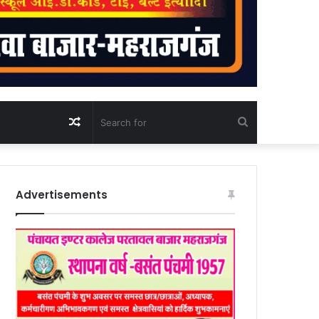
Random
Search
Article
for
Advertisements