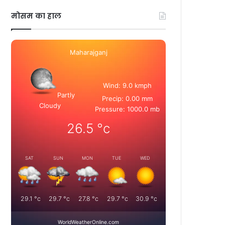
मोसम का हाल
Maharajganj
Wind: 9.0 kmph
Partly
Precip: 0.00 mm
Cloudy
Pressure: 1000.0 mb
26.5
°c
SAT
SUN
MON
TUE
WED
29.1
°c
29.7
°c
27.8
°c
29.7
°c
30.9
°c
WorldWeatherOnline.com