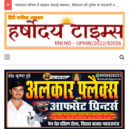
न्यायालय परिसर में बदहाल सफाई व्यवस्था, शौचालय की दुर्दशा से वादकारी परेशान
Menu
S
fo