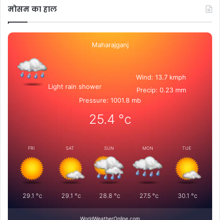
मोसम का हाल
Maharajganj
Wind: 13.7 kmph
Light rain shower
Precip: 0.23 mm
Pressure: 1001.8 mb
25.4
°c
FRI
SAT
SUN
MON
TUE
29.1
°c
29.1
°c
28.8
°c
27.5
°c
30.1
°c
WorldWeatherOnline.com