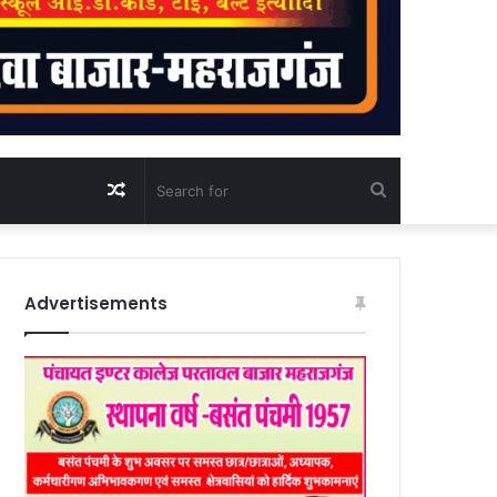
Random
Search
Article
for
Advertisements