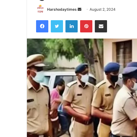
Send
Harshodaytimes
August 2, 2024
an
Facebook
Twitter
LinkedIn
Pinterest
Share via Email
email