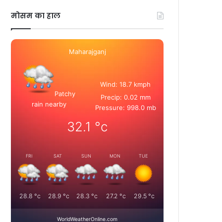
मोसम का हाल
Maharajganj
Wind: 18.7 kmph
Patchy
Precip: 0.02 mm
rain nearby
Pressure: 998.0 mb
32.1
°c
FRI
SAT
SUN
MON
TUE
28.8
°c
28.9
°c
28.3
°c
27.2
°c
29.5
°c
WorldWeatherOnline.com