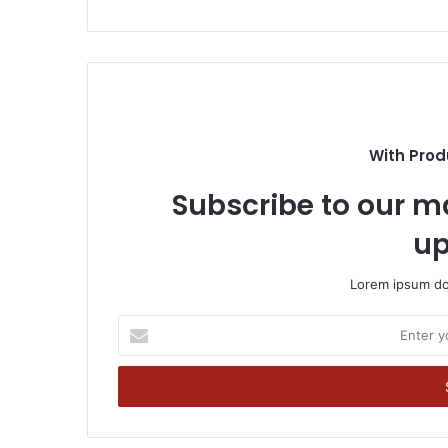
With Prod
Subscribe to our ma
up
Lorem ipsum dol
Enter
your
Email
address