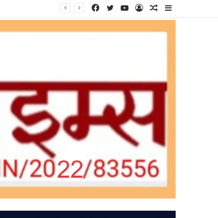
Facebook
Twitter
YouTube
Log
Random
Sidebar
In
Article