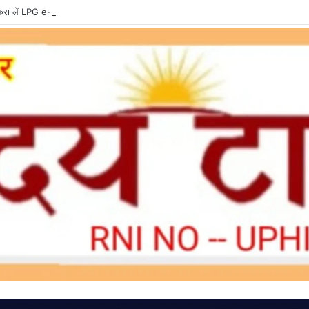
ा लें LPG e-KYC, वरना बुकिंग और सब्सिडी में हो सकती है दिक्कत