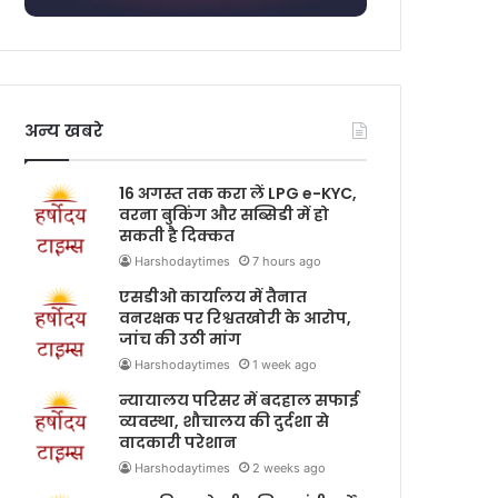
अन्य खबरे
16 अगस्त तक करा लें LPG e-KYC,
वरना बुकिंग और सब्सिडी में हो
सकती है दिक्कत
Harshodaytimes
7 hours ago
एसडीओ कार्यालय में तैनात
वनरक्षक पर रिश्वतखोरी के आरोप,
जांच की उठी मांग
Harshodaytimes
1 week ago
न्यायालय परिसर में बदहाल सफाई
व्यवस्था, शौचालय की दुर्दशा से
वादकारी परेशान
Harshodaytimes
2 weeks ago