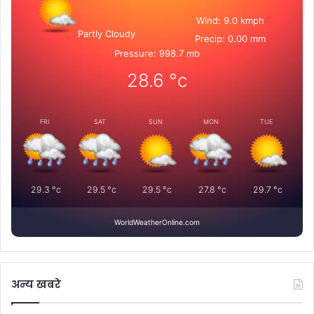
Wind: 9.0 kmph
Partly Cloudy
Precip: 0.00 mm
Pressure: 998.7 mb
28.6
°c
FRI
SAT
SUN
MON
TUE
29.3
°c
29.5
°c
29.5
°c
27.8
°c
29.7
°c
WorldWeatherOnline.com
अन्य खबरे