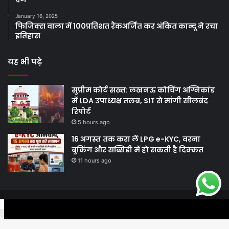
January 16, 2025
फिजिक्स वाला में 100प्रतिशत रैंकअर्जित कर अंकित कान्दू ने रचा
इतिहास
यह भी पढ़े
सुप्रीम कोर्ट सख्त: लखनऊ कोचिंग अग्निकांड
में LDA उपाध्यक्ष तलब, SIT से मांगी सीलबंद
रिपोर्ट
5 hours ago
16 अगस्त तक करा लें LPG e-KYC, वरना
बुकिंग और सब्सिडी में हो सकती है दिक्कत
11 hours ago
© Copyright 2026, All Rights Reserved |
Harshodaytimes
|
Facebook
Twitter
WhatsApp
Telegram
Viber
Proudly Made by
Best News Portal Development Company In India