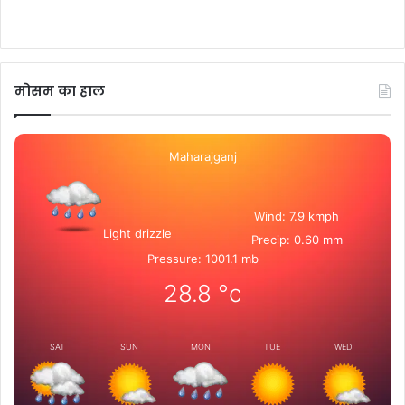
मोसम का हाल
Maharajganj
Wind: 7.9 kmph
Light drizzle
Precip: 0.60 mm
Pressure: 1001.1 mb
28.8
°c
SAT
SUN
MON
TUE
WED