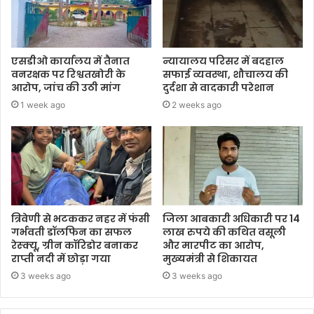
एसडीओ कार्यालय में तैनात
न्यायालय परिसर में बदहाल
वनरक्षक पर रिश्वतखोरी के
सफाई व्यवस्था, शौचालय की
आरोप, जांच की उठी मांग
दुर्दशा से वादकारी परेशान
1 week ago
2 weeks ago
त्रिवेणी से भटककर नहर में फंसी
जिला आबकारी अधिकारी पर 14
गर्भवती डॉलफिन का सफल
लाख रुपये की कथित वसूली
रेस्क्यू, ग्रीन कॉरिडोर बनाकर
और मारपीट का आरोप,
राप्ती नदी में छोड़ा गया
मुख्यमंत्री से शिकायत
3 weeks ago
3 weeks ago