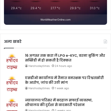
29.4
°c
29.4
°c
27.7
°c
29.9
°c
31.0
°c
WorldWeatherOnline.com
अन्य खबरे
16 अगस्त तक करा लें LPG e-KYC, वरना बुकिंग और
सब्सिडी में हो सकती है दिक्कत
Harshodaytimes
24 hours ago
एसडीओ कार्यालय में तैनात वनरक्षक पर रिश्वतखोरी
के आरोप, जांच की उठी मांग
Harshodaytimes
1 week ago
न्यायालय परिसर में बदहाल सफाई व्यवस्था,
शौचालय की दुर्दशा से वादकारी परेशान
Harshodaytimes
2 weeks ago