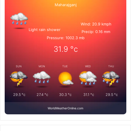
Maharajganj
Wind: 20.9 kmph
Light rain shower
Precip: 0.16 mm
Pressure: 1002.3 mb
31.9
°c
SUN
MON
TUE
WED
THU
29.5
°c
27.4
°c
30.3
°c
31.1
°c
29.5
°c
WorldWeatherOnline.com