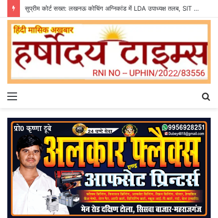
सुप्रीम कोर्ट सख्त: लखनऊ कोचिंग अग्निकांड में LDA उपाध्यक्ष तलब, SIT से मांगी सीलबंद रिपोर्ट
Menu
S
fo