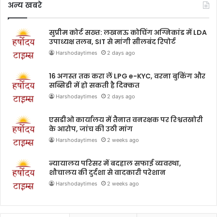
अन्य खबरे
सुप्रीम कोर्ट सख्त: लखनऊ कोचिंग अग्निकांड में LDA
उपाध्यक्ष तलब, SIT से मांगी सीलबंद रिपोर्ट
Harshodaytimes
2 days ago
16 अगस्त तक करा लें LPG e-KYC, वरना बुकिंग और
सब्सिडी में हो सकती है दिक्कत
Harshodaytimes
2 days ago
एसडीओ कार्यालय में तैनात वनरक्षक पर रिश्वतखोरी
के आरोप, जांच की उठी मांग
Harshodaytimes
2 weeks ago
न्यायालय परिसर में बदहाल सफाई व्यवस्था,
शौचालय की दुर्दशा से वादकारी परेशान
Harshodaytimes
2 weeks ago