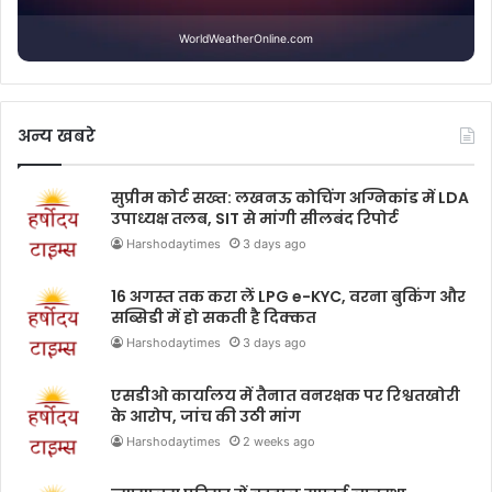
WorldWeatherOnline.com
अन्य खबरे
सुप्रीम कोर्ट सख्त: लखनऊ कोचिंग अग्निकांड में LDA
उपाध्यक्ष तलब, SIT से मांगी सीलबंद रिपोर्ट
Harshodaytimes
3 days ago
16 अगस्त तक करा लें LPG e-KYC, वरना बुकिंग और
सब्सिडी में हो सकती है दिक्कत
Harshodaytimes
3 days ago
एसडीओ कार्यालय में तैनात वनरक्षक पर रिश्वतखोरी
के आरोप, जांच की उठी मांग
Harshodaytimes
2 weeks ago