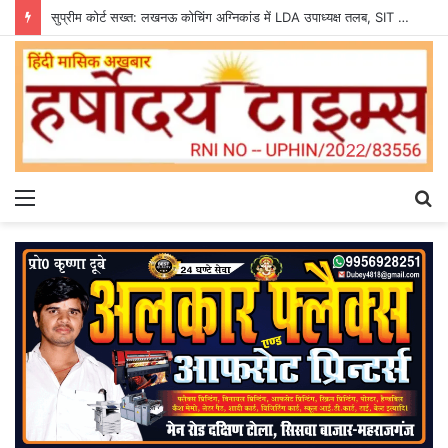
सुप्रीम कोर्ट सख्त: लखनऊ कोचिंग अग्निकांड में LDA उपाध्यक्ष तलब, SIT से मांगी सीलबंद रिपोर्ट
Menu
S
fo