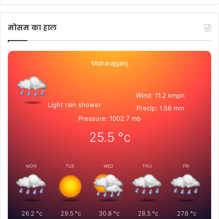
मोसम का हाल
Maharajganj
Wind: 11.2 kmph
Light rain shower
Precip: 1.56 mm
Pressure: 1002.7 mb
25.5
°c
MON
TUE
WED
THU
FRI
26.2
°c
29.5
°c
30.8
°c
28.5
°c
27.6
°c