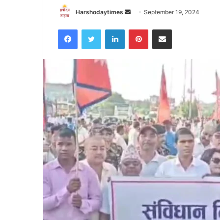
Send
Harshodaytimes
September 19, 2024
an
Facebook
Twitter
LinkedIn
Pinterest
Share via Email
email