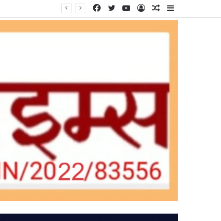
Facebook
Twitter
YouTube
Log
Random
Sidebar
In
Article