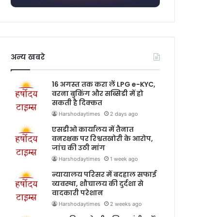
अन्य खबरे
16 अगस्त तक करा लें LPG e-KYC,
वरना बुकिंग और सब्सिडी में हो
सकती है दिक्कत
Harshodaytimes
2 days ago
एसडीओ कार्यालय में तैनात
वनरक्षक पर रिश्वतखोरी के आरोप,
जांच की उठी मांग
Harshodaytimes
1 week ago
न्यायालय परिसर में बदहाल सफाई
व्यवस्था, शौचालय की दुर्दशा से
वादकारी परेशान
Harshodaytimes
2 weeks ago