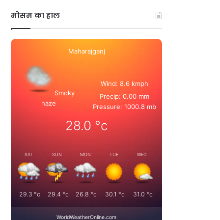
मोसम का हाल
Maharajganj
Wind: 8.6 kmph
Smoky
Precip: 0.00 mm
haze
Pressure: 1000.8 mb
28.0
°c
SAT
SUN
MON
TUE
WED
29.3
°c
29.4
°c
26.8
°c
30.1
°c
31.0
°c
WorldWeatherOnline.com