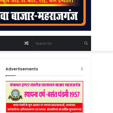
Random
Search
Article
for
Advertisements