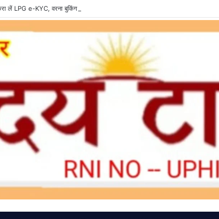
ा लें LPG e-KYC, वरना बुकिंग और सब्सिडी में हो सकती है दिक्कत