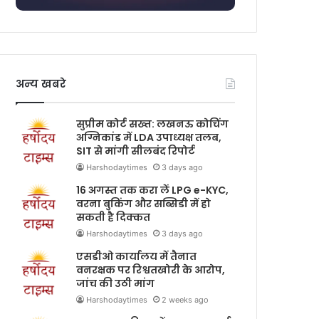
अन्य खबरे
सुप्रीम कोर्ट सख्त: लखनऊ कोचिंग
अग्निकांड में LDA उपाध्यक्ष तलब,
SIT से मांगी सीलबंद रिपोर्ट
Harshodaytimes
3 days ago
16 अगस्त तक करा लें LPG e-KYC,
वरना बुकिंग और सब्सिडी में हो
सकती है दिक्कत
Harshodaytimes
3 days ago
एसडीओ कार्यालय में तैनात
वनरक्षक पर रिश्वतखोरी के आरोप,
जांच की उठी मांग
Harshodaytimes
2 weeks ago