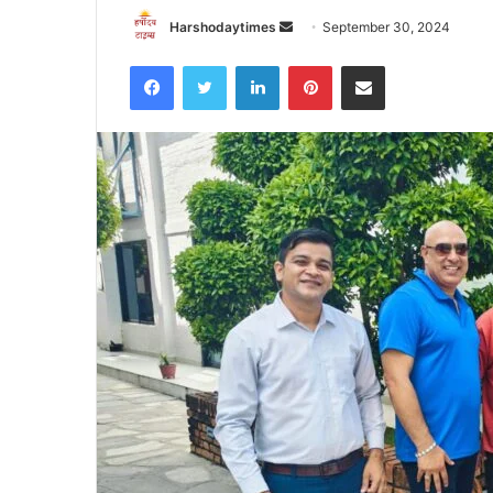
Send
Harshodaytimes
September 30, 2024
an
Facebook
Twitter
LinkedIn
Pinterest
Share via Email
email