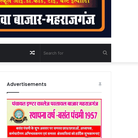
Random
Search
Article
for
Advertisements