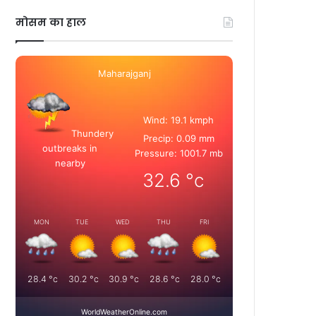
मोसम का हाल
Maharajganj
Wind: 19.1 kmph
Thundery
Precip: 0.09 mm
outbreaks in
Pressure: 1001.7 mb
nearby
32.6
°c
MON
TUE
WED
THU
FRI
28.4
°c
30.2
°c
30.9
°c
28.6
°c
28.0
°c
WorldWeatherOnline.com