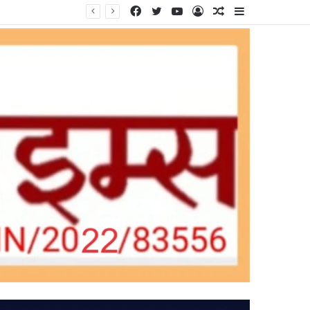
Facebook
Twitter
YouTube
Log
Random
Sidebar
In
Article