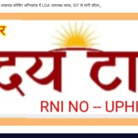
त: लखनऊ कोचिंग अग्निकांड में LDA उपाध्यक्ष तलब, SIT से मांगी सीलबंद रिपोर्ट