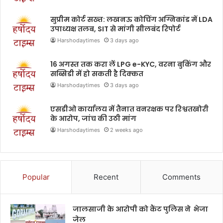
सुप्रीम कोर्ट सख्त: लखनऊ कोचिंग अग्निकांड में LDA
उपाध्यक्ष तलब, SIT से मांगी सीलबंद रिपोर्ट
Harshodaytimes
3 days ago
16 अगस्त तक करा लें LPG e-KYC, वरना बुकिंग और
सब्सिडी में हो सकती है दिक्कत
Harshodaytimes
3 days ago
एसडीओ कार्यालय में तैनात वनरक्षक पर रिश्वतखोरी
के आरोप, जांच की उठी मांग
Harshodaytimes
2 weeks ago
Popular
Recent
Comments
जालसाजी के आरोपी को कैंट पुलिस ने भेजा
जेल