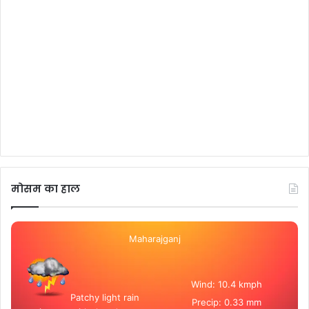
मोसम का हाल
Maharajganj
Wind: 10.4 kmph
Patchy light rain
Precip: 0.33 mm