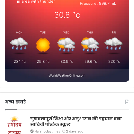
in area with thunder
Pressure: 999.7 mb
30.8
°c
MON
TUE
WED
THU
FRI
28.1
°c
29.8
°c
30.9
°c
29.6
°c
27.0
°c
WorldWeatherOnline.com
अन्य खबरे
गुणवत्तापूर्ण शिक्षा और अनुशासन की पहचान बना
सावित्री पब्लिक स्कूल
Harshodaytimes
2 days ago