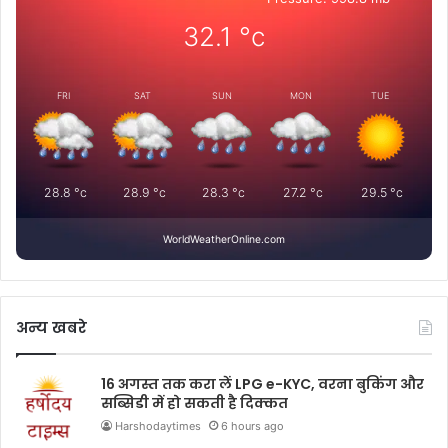
32.1
°c
FRI
SAT
SUN
MON
TUE
28.8
°c
28.9
°c
28.3
°c
27.2
°c
29.5
°c
WorldWeatherOnline.com
अन्य खबरे
16 अगस्त तक करा लें LPG e-KYC, वरना बुकिंग और
सब्सिडी में हो सकती है दिक्कत
Harshodaytimes
6 hours ago