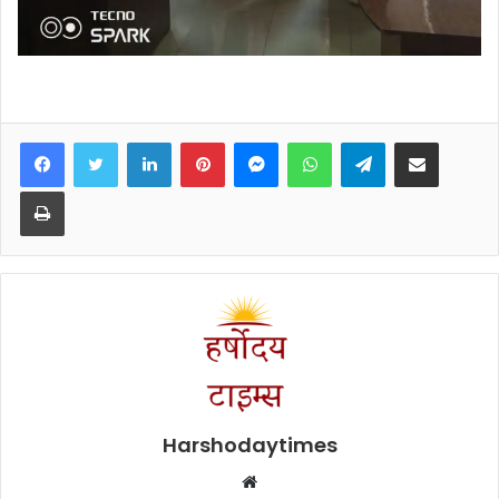
Facebook
Twitter
LinkedIn
Pinterest
Messenger
WhatsApp
Telegram
Share via Email
Print
Harshodaytimes
Website