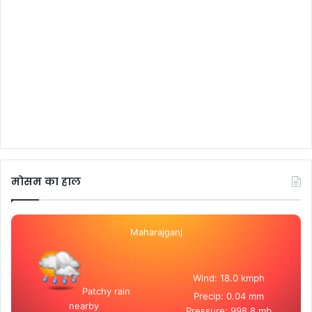
मोसम का हाल
Maharajganj
Wind: 18.0 kmph
Patchy rain
Precip: 0.04 mm
nearby
Pressure: 998.8 mb