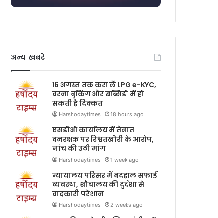
अन्य खबरे
16 अगस्त तक करा लें LPG e-KYC,
वरना बुकिंग और सब्सिडी में हो
सकती है दिक्कत
Harshodaytimes
18 hours ago
एसडीओ कार्यालय में तैनात
वनरक्षक पर रिश्वतखोरी के आरोप,
जांच की उठी मांग
Harshodaytimes
1 week ago
न्यायालय परिसर में बदहाल सफाई
व्यवस्था, शौचालय की दुर्दशा से
वादकारी परेशान
Harshodaytimes
2 weeks ago