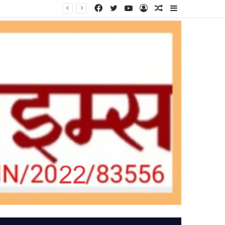
Facebook
Twitter
YouTube
Log
Random
Sidebar
In
Article