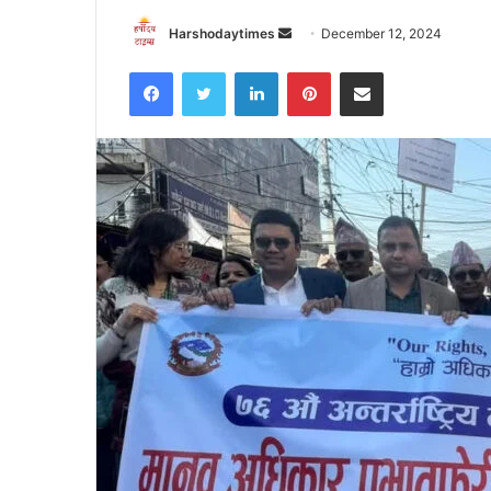
Send
Harshodaytimes
December 12, 2024
an
Facebook
Twitter
LinkedIn
Pinterest
Share via Email
email