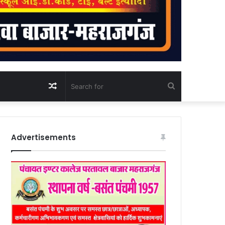
Random
Search
Article
for
Advertisements