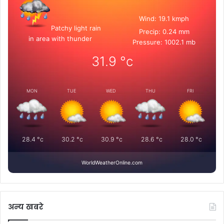
Wind: 19.1 kmph
Patchy light rain
Precip: 0.24 mm
in area with thunder
Pressure: 1002.1 mb
31.9
°c
MON
TUE
WED
THU
FRI
28.4
°c
30.2
°c
30.9
°c
28.6
°c
28.0
°c
WorldWeatherOnline.com
अन्य खबरे