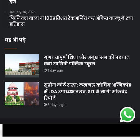
दर्ज
January 16, 2025
फिजिक्स वाला में 100प्रतिशत रैंकअर्जित कर अंकित कान्दू ने रचा
इतिहास
यह भी पढ़े
गुणवत्तापूर्ण शिक्षा और अनुशासन की पहचान
बना सावित्री पब्लिक स्कूल
1 day ago
सुप्रीम कोर्ट सख्त: लखनऊ कोचिंग अग्निकांड
में LDA उपाध्यक्ष तलब, SIT से मांगी सीलबंद
रिपोर्ट
3 days ago
© Copyright 2026, All Rights Reserved |
Harshodaytimes
|
Facebook
Twitter
WhatsApp
Telegram
Viber
Proudly Made by
Best News Portal Development Company In India