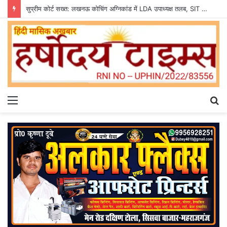
सुप्रीम कोर्ट सख्त: लखनऊ कोचिंग अग्निकांड में LDA उपाध्यक्ष तलब, SIT से मांगी सीलबंद रिपोर्ट
Menu
S
fo