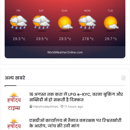
FRI
SAT
SUN
MON
TUE
29.3
°c
29.5
°c
29.5
°c
27.8
°c
29.7
°c
WorldWeatherOnline.com
अन्य खबरे
16 अगस्त तक करा लें LPG e-KYC, वरना बुकिंग और
सब्सिडी में हो सकती है दिक्कत
Harshodaytimes
11 hours ago
एसडीओ कार्यालय में तैनात वनरक्षक पर रिश्वतखोरी
के आरोप, जांच की उठी मांग