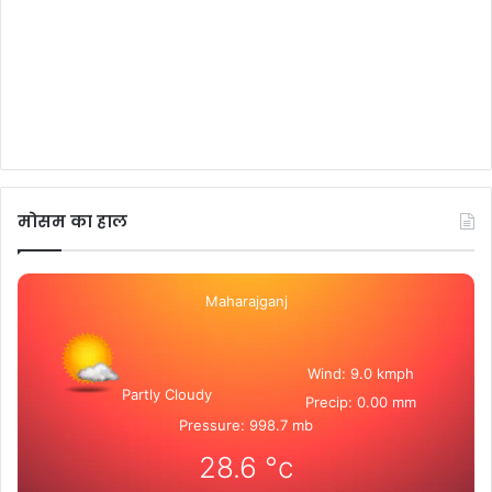
मोसम का हाल
Maharajganj
Wind: 9.0 kmph
Partly Cloudy
Precip: 0.00 mm
Pressure: 998.7 mb
28.6
°c