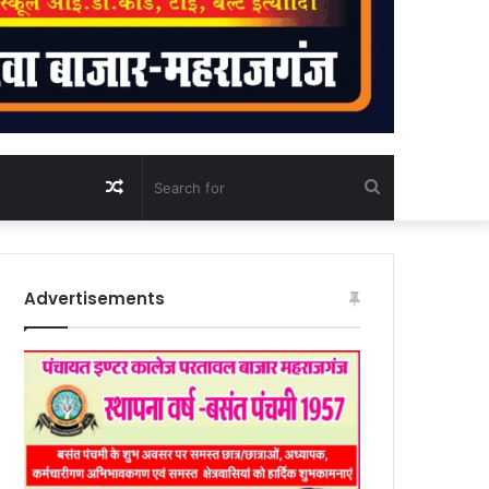
Random
Search
Article
for
Advertisements