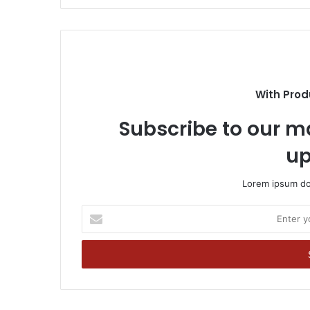
With Prod
Subscribe to our ma
up
Lorem ipsum dol
Enter
your
Email
address