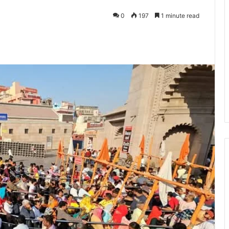
0
197
1 minute read