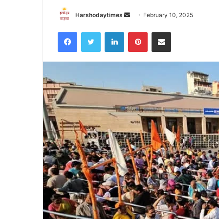
Send
Harshodaytimes
February 10, 2025
an
Facebook
Twitter
LinkedIn
Pinterest
Share via Email
email