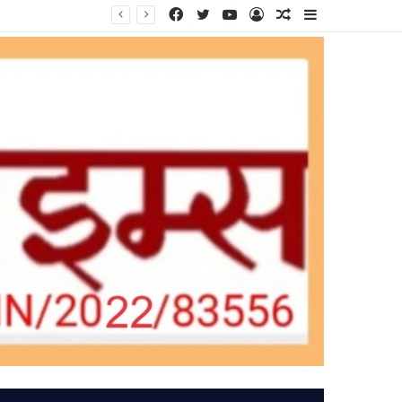
Facebook
Twitter
YouTube
Log
Random
Sidebar
In
Article