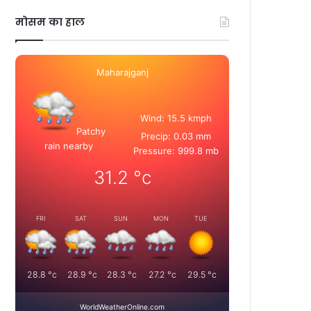
मोसम का हाल
Maharajganj
Wind: 15.5 kmph
Patchy
Precip: 0.03 mm
rain nearby
Pressure: 999.8 mb
31.2
°c
FRI
SAT
SUN
MON
TUE
28.8
°c
28.9
°c
28.3
°c
27.2
°c
29.5
°c
WorldWeatherOnline.com