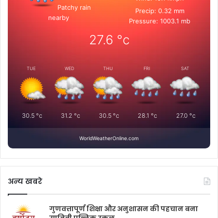
Patchy rain
Precip: 0.32 mm
nearby
Pressure: 1003.1 mb
27.6
°c
TUE
WED
THU
FRI
SAT
30.5
°c
31.2
°c
30.5
°c
28.1
°c
27.0
°c
WorldWeatherOnline.com
अन्य खबरे
गुणवत्तापूर्ण शिक्षा और अनुशासन की पहचान बना