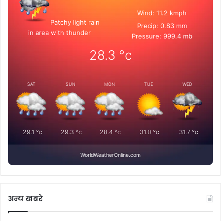
Wind: 11.2 kmph
Patchy light rain
Precip: 0.83 mm
in area with thunder
Pressure: 999.4 mb
28.3
°c
SAT
SUN
MON
TUE
WED
29.1
°c
29.3
°c
28.4
°c
31.0
°c
31.7
°c
WorldWeatherOnline.com
अन्य खबरे