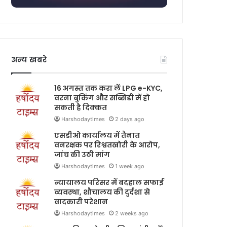
अन्य खबरे
16 अगस्त तक करा लें LPG e-KYC,
वरना बुकिंग और सब्सिडी में हो
सकती है दिक्कत
Harshodaytimes
2 days ago
एसडीओ कार्यालय में तैनात
वनरक्षक पर रिश्वतखोरी के आरोप,
जांच की उठी मांग
Harshodaytimes
1 week ago
न्यायालय परिसर में बदहाल सफाई
व्यवस्था, शौचालय की दुर्दशा से
वादकारी परेशान
Harshodaytimes
2 weeks ago