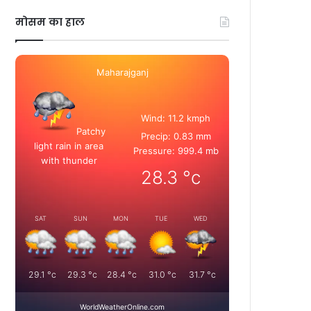
मोसम का हाल
Maharajganj
Wind: 11.2 kmph
Patchy
Precip: 0.83 mm
light rain in area
Pressure: 999.4 mb
with thunder
28.3
°c
SAT
SUN
MON
TUE
WED
29.1
°c
29.3
°c
28.4
°c
31.0
°c
31.7
°c
WorldWeatherOnline.com