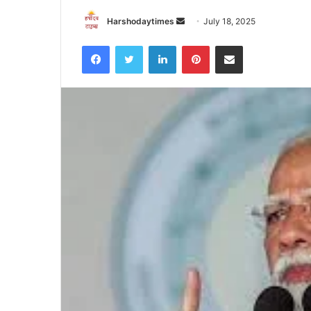
Send
Harshodaytimes
July 18, 2025
an
Facebook
Twitter
LinkedIn
Pinterest
Share via Email
email