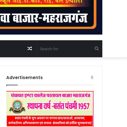
Random
Search
Article
for
Advertisements