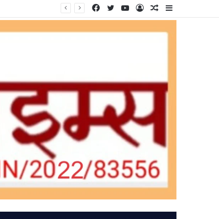
Facebook
Twitter
YouTube
Log
Random
Sidebar
In
Article