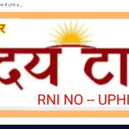
ा लें LPG e-KYC, वरना बुकिंग और सब्सिडी में हो सकती है दिक्कत